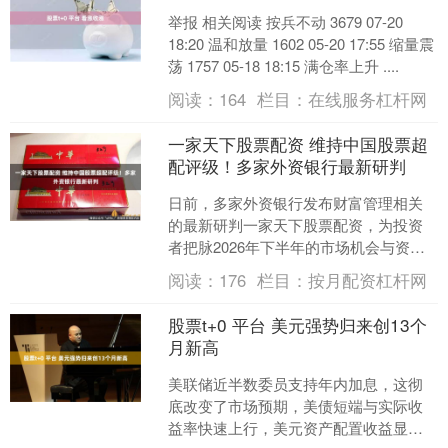
举报 相关阅读 按兵不动 3679 07-20
18:20 温和放量 1602 05-20 17:55 缩量震
荡 1757 05-18 18:15 满仓率上升 ....
阅读：
164
栏目：
在线服务杠杆网
一家天下股票配资 维持中国股票超
配评级！多家外资银行最新研判
日前，多家外资银行发布财富管理相关
的最新研判一家天下股票配资，为投资
者把脉2026年下半年的市场机会与资产
配置方向。 纵观多家机构的投资前瞻，
阅读：
176
栏目：
按月配资杠杆网
“人工智能（AI）....
股票t+0 平台 美元强势归来创13个
月新高
美联储近半数委员支持年内加息，这彻
底改变了市场预期，美债短端与实际收
益率快速上行，美元资产配置收益显著