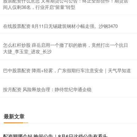
股票配资什么意思 又有期货公司公告：终止全部合作！期货居
间人仅剩36名，行业开启“留量”转型
在线股票配资 8月11日无锡建筑钢材小幅走强。沙钢3470
怎么杠杆炒股 薛岳启用一个撤了职的败将，竟然打出一个抗日
大捷_李玉堂_进攻_长沙
巴中股票配资 降雨+轻雾，广东假期行车注意安全｜天气早知道
按月配资 风险释放合理：静待世纪华通企稳
最新文章
配资网哪个好 晚间公告｜8月6日这些公告有看头