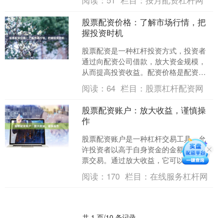
阅读：
51
栏目：
按月配资杠杆网
作。 **放大收益** ....
股票配资价格：了解市场行情，把
握投资时机
股票配资是一种杠杆投资方式，投资者
通过向配资公司借款，放大资金规模，
从而提高投资收益。配资价格是配资公
司向投资者收取的费用，通常以年化利
阅读：
64
栏目：
股票杠杆配资网
率的形式表示。 了解股票....
股票配资账户：放大收益，谨慎操
作
股票配资账户是一种杠杆交易工具，允
许投资者以高于自身资金的金额进行股
票交易。通过放大收益，它可以帮助投
资者在市场波动中获得更高的回报。然
阅读：
170
栏目：
在线服务杠杆网
而，配资账户也存在风险，....
共 1 页/10 条记录