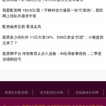
我爱配资网 150.8元/股！宇树科技引爆新一轮“打新热”，股民
网上排队许愿求中签
配资融券交易 看涨走高
股票多少倍杠杆 11日大涨16%、530亿资金“扫货”，小微盘拐
点来了？
股票网平台 传智教育止步八连板：AI应用叙事很热，二季度
业绩刚扭亏
股票杠杆配资网
按月配资杠杆网
在线服务杠杆网