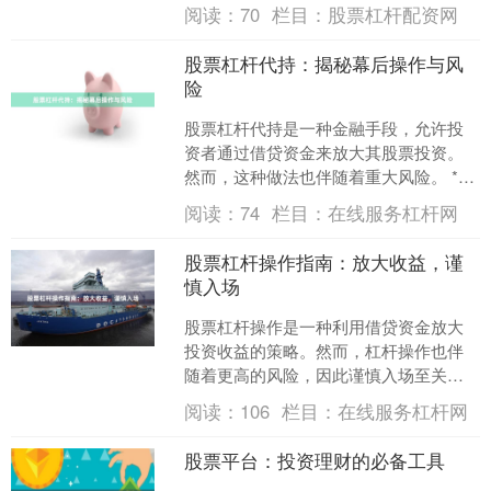
提升。此外，市场避险情绪阶段性升
阅读：
70
栏目：
股票杠杆配资网
温，以及近期国际油价的明显....
股票杠杆代持：揭秘幕后操作与风
险
股票杠杆代持是一种金融手段，允许投
资者通过借贷资金来放大其股票投资。
然而，这种做法也伴随着重大风险。 **
幕后操作** 杠杆代持通常由经纪商或其
阅读：
74
栏目：
在线服务杠杆网
他金融机构提供。....
股票杠杆操作指南：放大收益，谨
慎入场
股票杠杆操作是一种利用借贷资金放大
投资收益的策略。然而，杠杆操作也伴
随着更高的风险，因此谨慎入场至关重
要。 **放大收益** 杠杆操作允许投资者
阅读：
106
栏目：
在线服务杠杆网
使用借贷资金购买....
股票平台：投资理财的必备工具