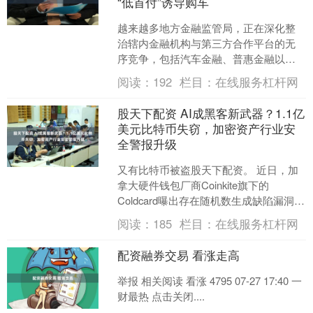
“低首付”诱导购车
越来越多地方金融监管局，正在深化整
治辖内金融机构与第三方合作平台的无
序竞争，包括汽车金融、普惠金融以及
与第三方机构各类合作等。汽车金融领
阅读：
192
栏目：
在线服务杠杆网
域股票配资公司配资，“高....
股天下配资 AI成黑客新武器？1.1亿
美元比特币失窃，加密资产行业安
全警报升级
又有比特币被盗股天下配资。 近日，加
拿大硬件钱包厂商Coinkite旗下的‌
Coldcard‌曝出存在随机数生成缺陷漏洞，
导致大量离线“冷钱包”生成的助记词可
阅读：
185
栏目：
在线服务杠杆网
被....
配资融券交易 看涨走高
举报 相关阅读 看涨 4795 07-27 17:40 一
财最热 点击关闭....