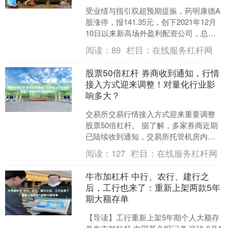
受业绩与指引双超预期提振，药明康德A
股涨停，报141.35元，创下2021年12月
10日以来新高场外盈利配资公司，总市
值重回4000亿元上方。 8月3日晚间，
阅读：
89
栏目：
在线服务杠杆网
药....
股票50倍杠杆 券商收到通知，行情
接入方式迎来调整！对量化行业影
响多大？
交易所交易行情接入方式迎来重要调整
股票50倍杠杆。 据了解，多家券商近期
已陆续收到通知，交易所托管机房内交
易行情接入方式将统一由局域网切换为
阅读：
127
栏目：
在线服务杠杆网
广域网，原有局域网交....
牛市加杠杆 中行、农行、建行之
后，工行也来了：重新上架两款5年
期大额存单
【导读】工行重新上架5年期个人大额存