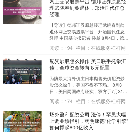
网上交易股票平台 德邦证券原总经
理武晓春到龄退休，郑治国代任总
经理
【导读】德邦证券原总经理武晓春到龄
退休网上交易股票平台，郑治国代任总
经理 中国基金报记者 孙越 8月4日，德邦
证券公告，原总经理兼财务总监武晓春
阅读：
194
栏目：
在线服务杠杆网
因到龄退休离任。....
配资炒股怎么操作 美日联手托举汇
债，全球资金转向多元配置
为防最大海外债主日本抛售美债配资炒
股怎么操作，美国不得不下场。 8月3
日，美日两国政府证实，双方于7月31日
联手实施了买入日元的汇市干预，且不
阅读：
174
栏目：
在线服务杠杆网
排除根据市场情况追....
场外盈利配资公司 涨停！罕见大幅
上调业绩指引，药明康德“化学引擎”
如何撑起600亿收入