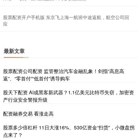
股票配资开户手机版 东京飞上海一航班中途返航，航空公司回
应
最新文章
股票配资公司配资 监管整治汽车金融乱象！剑指“高息高
返”、“零首付”“低首付”诱导购车
股天下配资 AI成黑客新武器？1.1亿美元比特币失窃，加密资
产行业安全警报升级
配资融券交易 看涨走高
股票多少倍杠杆 11日大涨16%、530亿资金“扫货”，小微盘拐
点来了？