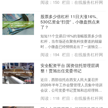
阅读：
150
栏目：
在线服务杠杆网
股票多少倍杠杆 11日大涨16%、
530亿资金“扫货”，小微盘拐点来
了？
短短11个交易日16%的涨幅股票多少倍
杠杆，当市场还在聚焦科技赛道的颠簸
时，小微盘已经悄悄走出了一波独立行
情。 此前经历超三成深度回撤的万得微
阅读：
194
栏目：
在线服务杠杆网
盘股指数，近期迎来....
安全配资平台 国资信托管理层调
整！贾旭出任党委书记
近日，西部信托在西安人民大厦召开
2026年半年工作会暨管理人员集中培训
会议，公司党委书记贾旭和总经理韩宗
望参加会议并讲话。这表明安全配资平
阅读：
118
栏目：
在线服务杠杆网
台，西部信托党委书记职....