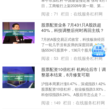
单牛市加杠杆 中国基金报记者 张玲 8月1
日，工商银行上架2026年第一期、第二
期5年期个人大额存单产品，年化利率分
阅读：
71
栏目：
在线服务杠杆网
别为1.....
股票配资业务 7月431只A股跌超
40%，科技调整后何时再回主线？
7月的A股交易正式收官，科技板块经历
了一轮几乎没有反弹的深度回调。全市
场5534只股票中，136只个股月内累计跌
幅超过50%，431只累计跌幅超过40%，
阅读：
53
栏目：
在线服务杠杆网
深度回....
股票配资10倍杠杆 机构论后市丨调
整基本结束，8月修复可期
沪指本周累计涨0.47%，深成指跌1.42%
股票配资10倍杠杆，创业板指跌3.93%，
科创综指跌6.24%。A股后市怎么走？看
看机构怎么说： ①中信证券：调整基....
阅读：
149
栏目：
在线服务杠杆网