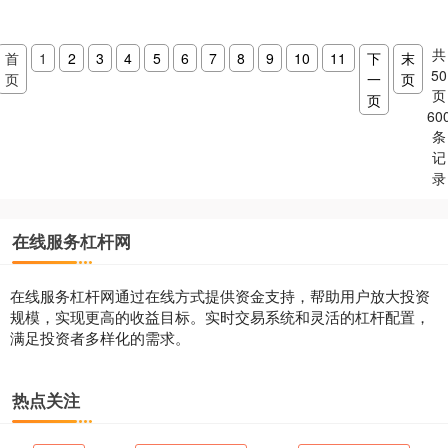
共
首
1
2
3
4
5
6
7
8
9
10
11
下
末
50
页
一
页
页
页
60
条
记
录
在线服务杠杆网
在线服务杠杆网通过在线方式提供资金支持，帮助用户放大投资
规模，实现更高的收益目标。实时交易系统和灵活的杠杆配置，
满足投资者多样化的需求。
热点关注