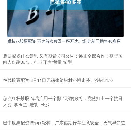
攀枝花股票配资 万达首次赎回一座万达广场 此前已抛售40多座
股票配资什么意思 又有期货公司公告：终止全部合作！期货居
间人仅剩36名，行业开启“留量”转型
在线股票配资 8月11日无锡建筑钢材小幅走强。沙钢3470
怎么杠杆炒股 薛岳启用一个撤了职的败将，竟然打出一个抗日
大捷_李玉堂_进攻_长沙
巴中股票配资 降雨+轻雾，广东假期行车注意安全｜天气早知道