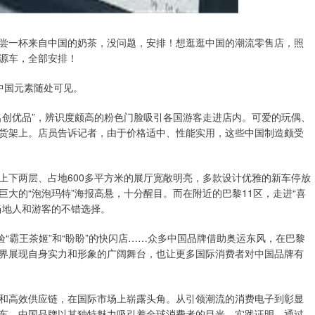
一杯来自中国的奶茶，没问题，安排！想逛逛中国的潮流零售店，照
源车，全部安排！
中国元素随处可见。
创优品”，辨识度颇高的粉色门脸吸引各国游客走进店内。可爱的玩偶、
货架上。店员告诉记者，由于价格适中、性能实用，这些中国制造颇受
下两层、占地600多平方米的展厅宽敞明亮，多款设计优雅的新车停放
大的“泡泡玛特”海报高悬，十分醒目。而在附近的巴黎11区，走进“喜
当地人和游客的不错选择。
“霸王茶姬”和“盼盼”的快闪店……众多中国品牌借助奥运东风，在巴黎
界展现自身实力和形象的广阔舞台，也让更多国际消费者对中国品牌有
高效供应链，在国际市场上崭露头角。从引领潮流的消费电子到彰显
车，中国品牌以其独特魅力吸引着全球消费者的目光。实践证明，通过