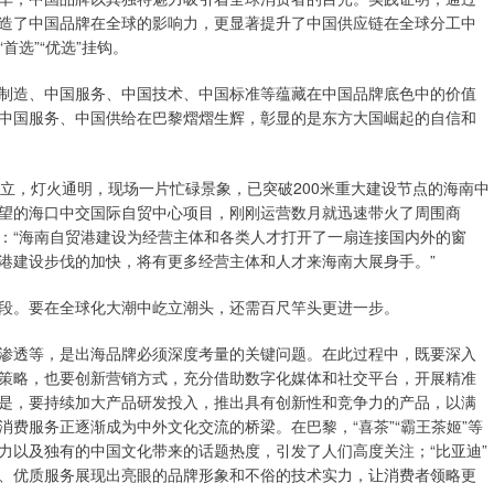
造了中国品牌在全球的影响力，更显著提升了中国供应链在全球分工中
选”“优选”挂钩。
造、中国服务、中国技术、中国标准等蕴藏在中国品牌底色中的价值
中国服务、中国供给在巴黎熠熠生辉，彰显的是东方大国崛起的自信和
立，灯火通明，现场一片忙碌景象，已突破200米重大建设节点的海南中
望的海口中交国际自贸中心项目，刚刚运营数月就迅速带火了周围商
：“海南自贸港建设为经营主体和各类人才打开了一扇连接国内外的窗
港建设步伐的加快，将有更多经营主体和人才来海南大展身手。”
。要在全球化大潮中屹立潮头，还需百尺竿头更进一步。
透等，是出海品牌必须深度考量的关键问题。在此过程中，既要深入
策略，也要创新营销方式，充分借助数字化媒体和社交平台，开展精准
是，要持续加大产品研发投入，推出具有创新性和竞争力的产品，以满
费服务正逐渐成为中外文化交流的桥梁。在巴黎，“喜茶”“霸王茶姬”等
力以及独有的中国文化带来的话题热度，引发了人们高度关注；“比亚迪”
、优质服务展现出亮眼的品牌形象和不俗的技术实力，让消费者领略更