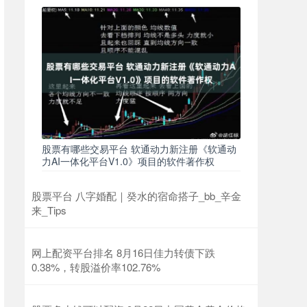
股票有哪些交易平台 软通动力新注册《软通动
力AI一体化平台V1.0》项目的软件著作权
股票平台 八字婚配｜癸水的宿命搭子_bb_辛金
来_Tips
网上配资平台排名 8月16日佳力转债下跌
0.38%，转股溢价率102.76%