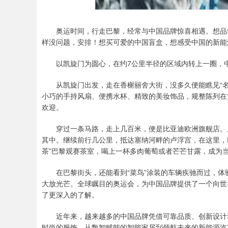
奥运时间，行走巴黎，经常与中国品牌惊喜相遇。想品尝
样没问题，安排！想买可爱的中国盲盒，想感受中国的新能
以凯旋门为圆心，在约7公里半径的区域内转上一圈，
从凯旋门出发，走在香榭丽舍大街，没多久便能瞧见“名
小巧的手持风扇、便携水杯、精致的美妆饰品，规整陈列在
欢迎。
穿过一条马路，走上几百米，便是比亚迪欧洲旗舰店。上
其中。继续前行几公里，抵达塞纳河畔的卢浮宫，在这里，巨
茶”巴黎观赛茶室，喝上一杯多肉葡萄或者芒芒甘露，成为
在巴黎街头，还能看到“菜鸟”涂装的车辆疾驰而过，体验
大放光芒。全球瞩目的奥运会，为中国品牌提供了一个向世
了更深入的了解。
近年来，越来越多的中国品牌凭借可靠品质、创新设计和
时尚的服饰，从数智赋能的智能家居到领航未来的新能源汽