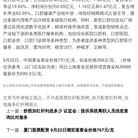
率达19.63%；净利润分别为0.55亿元、1.16亿元和1.47亿元，复合增
长率达62.95%。口腔健康产业链中游，传统经销商模式占据主导，通
过多级代理将产品分销至各级医疗机构。同时，新型口腔信息化厂商
通过应用先进数字化技术，精准对接市场供需，形成新型销售业态。
产业链下游的各类医疗服务机构，包括综合医院口腔科、口腔医院、
口腔诊所、口腔门诊部等多种类型，为患者提供多种类型的口腔医疗
服务，如洗牙、窝沟封闭、根管治疗、种植牙、正畸等。
9月22日，中国黄金黄金价格731元/克，铂金价格358元/克。（价格
仅供参考，以门店实际为准）同日上海黄金交易所现货黄金AU9999
最新价为590.0元/克。
以上内容为本站据公开信息整理股票多少钱可以配资，由智能算法生成，不构成投资建议。
文章为作者独立观点，不代表股票杠杆配资网_按月配资杠杆网_在
线服务杠杆网观点
上一篇：
炒股加杠杆利息多少 证监会：提供系统离职人员信息查
询比对服务
下一篇：
厦门股票配资 9月22日潮宏基黄金价格767元/克