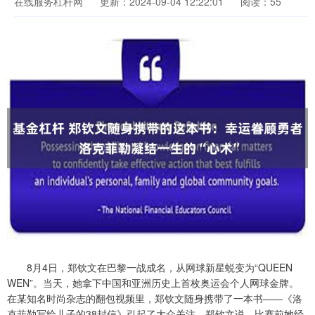
在线服务杠杆网
更新：2024-09-04 12:22:01
阅读：55
8月4日，郑钦文在巴黎一战成名，从网球新星蜕变为“QUEEN
WEN”。当天，她拿下中国和亚洲历史上首枚奥运会个人网球金牌。
在某知名时尚杂志的翻包视频里，郑钦文随身携带了一本书——《洛
克菲勒写给儿子的38封信》引起了大众关注。郑钦文说，比赛前她经