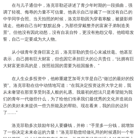
在与儿子通信中，洛克菲勒还讲述了青少年时期的一段插曲，强
调了轻视、侮辱的力量不可估量。他表示自己珍藏了一张没有自己的
中学同学合照。当天拍照的时候，洛克菲勒因为穿着寒酸，被摄影师
请走。他称自己当时“默默起身，为那些穿戴整齐的富家子弟制造美
景”。但他没有因此动怒，没有自哀自怜，更没有抱怨父母。他暗暗发
誓，自己一定要成为大人物。
从小镇青年变身巨富之后，洛克菲勒的责任心未减丝毫。他甚至
表示，自己拥有巨大财富，但也因它承担巨大的公共责任，“比拥有巨
大财富更崇高的是，按照祖国的需要为祖国服务。”
在人生众多投资中，他称重建芝加哥大学是自己“做过的最好的投
资”。洛克菲勒在信中动情地写道：“在我决定投资这所大学之前，我
从未奢望在那里享受到圣人般的礼遇。我最初的想法只是希望能为我
们的青年一代做些什么，为了给他们传承我们最优秀的文化并造就自
己的美好未来提供一些力所能及的帮助。现在看来，我的目的达到
了……”
洛克菲勒多次鼓励年轻人要赚钱，并称：“手里多一分钱，就增加
了一份决定未来命运的力量！”洛克菲勒曾经做礼拜的时候遇到一个年