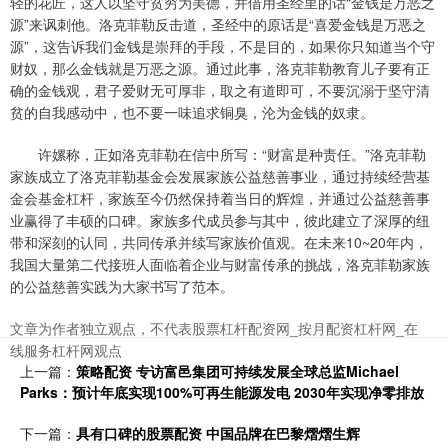
轻的花匠，这人以坚守贫穷为美德，并借用圣经里的话“金钱是万恶之
源”来讽刺他。洛克菲勒反击道，圣经中的原话是“喜爱金钱是万恶之
源”，这告诉我们金钱是崇拜的手段，不是目的，如果你只知道当个守
财奴，那么金钱就是万恶之源。通过此事，洛克菲勒教育儿子要有正
确的金钱观，君子爱财无可厚非，取之有道即可，不要沉溺于坚守清
贫的自我感动中，也不要一味追求铜臭，沦为金钱的奴隶。
许嫘称，正如洛克菲勒在信中所写：“财富是种责任。”洛克菲勒
家族成立了洛克菲勒基金会发展家族公益慈善事业，通过持续经营基
金会基金杠杆，家族至今仍然保持着当日的辉煌，并通过公益慈善事
业赢得了丰硕的口碑。家族多代成员参与其中，彼此建立了深厚的纽
带和深刻的认同，共同传承并续写家族价值观。在未来10~20年内，
我国大量第二代接班人面临着企业与财富传承的挑战，洛克菲勒家族
的公益慈善实践为大家书写了范本。
文章为作者独立观点，不代表股票杠杆配资网_按月配资杠杆网_在
线服务杠杆网观点
上一篇：
策略配资 专访富邑集团可持续发展全球总监Michael
Parks：预计年底实现100%可再生能源发电 2030年实现净零排放
下一篇：
具有口碑的股票配资 中国品牌在巴黎熠熠生辉