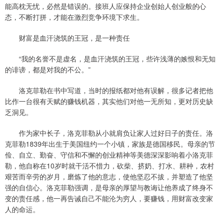
能高枕无忧，必然是错误的。接班人应保持企业创始人创业般的心
态，不断打拼，才能在激烈竞争环境下求生。
财富是血汗浇筑的王冠，是一种责任
“我的名誉不是虚名，是血汗浇筑的王冠，些许浅薄的嫉恨和无知
的诽谤，都是对我的不公。”
洛克菲勒在书中写道，当时的报纸都对他有误解，很多记者把他
比作一台很有天赋的赚钱机器，其实他们对他一无所知，更对历史缺
乏洞见。
作为家中长子，洛克菲勒从小就肩负让家人过好日子的责任。洛
克菲勒1839年出生于美国纽约一个小镇，家族是德国移民。母亲的节
俭、自立、勤奋、守信和不懈的创业精神等美德深深影响着小洛克菲
勒，他自称在10岁时就干活不惜力，砍柴、挤奶、打水、耕种，农村
艰苦而辛劳的岁月，磨炼了他的意志，使他坚忍不拔，并塑造了他坚
强的自信心。洛克菲勒强调，是母亲的厚望与教诲让他养成了终身不
变的责任感，他一再告诫自己不能沦为穷人，要赚钱，用财富改变家
人的命运。