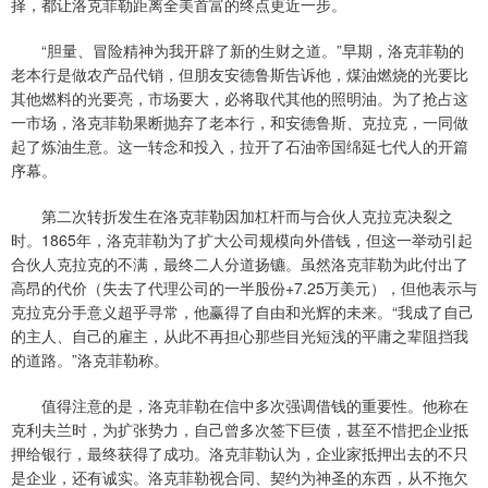
择，都让洛克菲勒距离全美首富的终点更近一步。
“胆量、冒险精神为我开辟了新的生财之道。”早期，洛克菲勒的
老本行是做农产品代销，但朋友安德鲁斯告诉他，煤油燃烧的光要比
其他燃料的光要亮，市场要大，必将取代其他的照明油。为了抢占这
一市场，洛克菲勒果断抛弃了老本行，和安德鲁斯、克拉克，一同做
起了炼油生意。这一转念和投入，拉开了石油帝国绵延七代人的开篇
序幕。
第二次转折发生在洛克菲勒因加杠杆而与合伙人克拉克决裂之
时。1865年，洛克菲勒为了扩大公司规模向外借钱，但这一举动引起
合伙人克拉克的不满，最终二人分道扬镳。虽然洛克菲勒为此付出了
高昂的代价（失去了代理公司的一半股份+7.25万美元），但他表示与
克拉克分手意义超乎寻常，他赢得了自由和光辉的未来。“我成了自己
的主人、自己的雇主，从此不再担心那些目光短浅的平庸之辈阻挡我
的道路。”洛克菲勒称。
值得注意的是，洛克菲勒在信中多次强调借钱的重要性。他称在
克利夫兰时，为扩张势力，自己曾多次签下巨债，甚至不惜把企业抵
押给银行，最终获得了成功。洛克菲勒认为，企业家抵押出去的不只
是企业，还有诚实。洛克菲勒视合同、契约为神圣的东西，从不拖欠