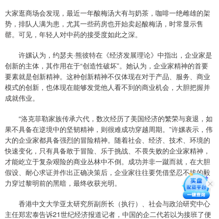
大家逛商场会发现，最近一年酸梅汤大有与奶茶，咖啡一绝雌雄的架
势，排队人满为患，尤其一些药房也开始卖起酸梅汤，时常显示售
罄。可见，年轻人对中药的接受度如此之深。
许嫘认为，约瑟夫·熊彼特在《经济发展理论》中指出，企业家是
创新的主体，其作用在于“创造性破坏”。她认为，企业家精神的首要
要素就是创新精神。这种创新精神不仅体现在对于产品、服务、商业
模式的创新，也体现在能够发觉他人看不到的商业机会，大胆把握并
成就伟业。
“洛克菲勒家族传承六代，数次经历了美国经济的繁荣与衰退，如
果不具备在逆境中的坚韧精神，则很难成功穿越周期。”许嫘表示，伟
大的企业家都具备强烈的冒险精神。随着社会、经济、技术、环境的
快速变化，只有具备敢于冒险、乐于挑战、不畏失败的企业家精神，
才能屹立于复杂艰险的商业丛林中不倒。成功并非一蹴而就，在大胆
假设、耐心求证并作出正确决策后，企业家往往要凭借坚忍不拔的毅
力穿过黎明前的黑暗，最终收获光明。
香港中文大学亚太研究所副所长（执行）、社会与政治研究中心
主任郑宏泰告诉21世纪经济报道记者，中国的企二代若以为接班了便