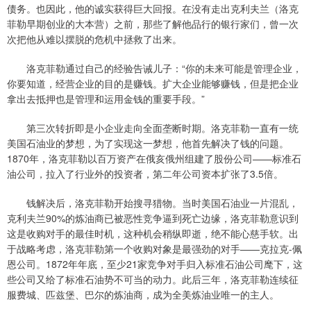
债务。也因此，他的诚实获得巨大回报。在没有走出克利夫兰（洛克
菲勒早期创业的大本营）之前，那些了解他品行的银行家们，曾一次
次把他从难以摆脱的危机中拯救了出来。
洛克菲勒通过自己的经验告诫儿子：“你的未来可能是管理企业，
你要知道，经营企业的目的是赚钱。扩大企业能够赚钱，但是把企业
拿出去抵押也是管理和运用金钱的重要手段。”
第三次转折即是小企业走向全面垄断时期。洛克菲勒一直有一统
美国石油业的梦想，为了实现这一梦想，他首先解决了钱的问题。
1870年，洛克菲勒以百万资产在俄亥俄州组建了股份公司——标准石
油公司，拉入了行业外的投资者，第二年公司资本扩张了3.5倍。
钱解决后，洛克菲勒开始搜寻猎物。当时美国石油业一片混乱，
克利夫兰90%的炼油商已被恶性竞争逼到死亡边缘，洛克菲勒意识到
这是收购对手的最佳时机，这种机会稍纵即逝，绝不能心慈手软。出
于战略考虑，洛克菲勒第一个收购对象是最强劲的对手——克拉克-佩
恩公司。1872年年底，至少21家竞争对手归入标准石油公司麾下，这
些公司又给了标准石油势不可当的动力。此后三年，洛克菲勒连续征
服费城、匹兹堡、巴尔的炼油商，成为全美炼油业唯一的主人。