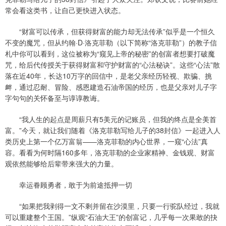
常会看这类书，让自己更快进入状态。
“财富可以传承，但获得财富的能力却无法传承”似乎是一个恒久
不变的魔咒，但从约翰·D·洛克菲勒（以下简称“洛克菲勒”）的教子信
札中你可以看到，这位被称为“窥见上帝的秘密”的创富者想要打破魔
咒，给后代传授关于获得财富和守护财富的“心法秘诀”。这些“心法”散
落在近40年，长达10万字的回信中，是老父亲经历轻视、欺骗、挑
衅，通过忍耐、冒险、感恩建造石油帝国的经历，也是父亲对儿子字
字句句的关怀备至与谆谆教诲。
“我人生的起点是周薪只有5美元的记账员，但我的终点是全美首
富。”今天，就让我们随着《洛克菲勒写给儿子的38封信》一起进入人
类历史上第一个亿万富翁——洛克菲勒的内心世界，一窥“心法”真
容。看看为何时隔160多年，洛克菲勒的企业家精神、金钱观、财富
观依然能够给后辈带来强大的力量。
幸运眷顾勇者，敢于为前途抵押一切
“如果把我剥得一文不剩并留在沙漠里，只要一行驼队经过，我就
可以重建整个王国。”纵观“石油大王”的创富记，几乎每一次果敢的抉