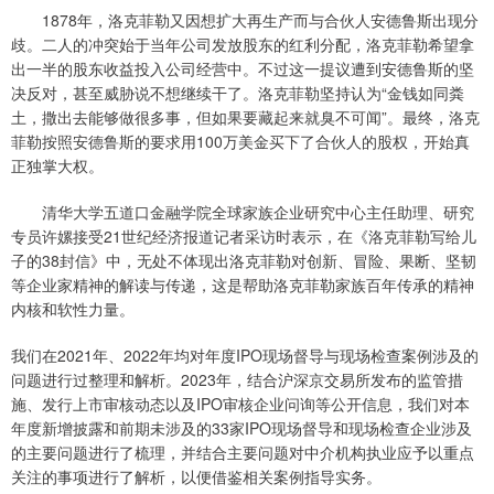
1878年，洛克菲勒又因想扩大再生产而与合伙人安德鲁斯出现分
歧。二人的冲突始于当年公司发放股东的红利分配，洛克菲勒希望拿
出一半的股东收益投入公司经营中。不过这一提议遭到安德鲁斯的坚
决反对，甚至威胁说不想继续干了。洛克菲勒坚持认为“金钱如同粪
土，撒出去能够做很多事，但如果要藏起来就臭不可闻”。最终，洛克
菲勒按照安德鲁斯的要求用100万美金买下了合伙人的股权，开始真
正独掌大权。
清华大学五道口金融学院全球家族企业研究中心主任助理、研究
专员许嫘接受21世纪经济报道记者采访时表示，在《洛克菲勒写给儿
子的38封信》中，无处不体现出洛克菲勒对创新、冒险、果断、坚韧
等企业家精神的解读与传递，这是帮助洛克菲勒家族百年传承的精神
内核和软性力量。
我们在2021年、2022年均对年度IPO现场督导与现场检查案例涉及的
问题进行过整理和解析。2023年，结合沪深京交易所发布的监管措
施、发行上市审核动态以及IPO审核企业问询等公开信息，我们对本
年度新增披露和前期未涉及的33家IPO现场督导和现场检查企业涉及
的主要问题进行了梳理，并结合主要问题对中介机构执业应予以重点
关注的事项进行了解析，以便借鉴相关案例指导实务。