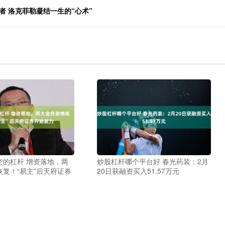
者 洛克菲勒凝结一生的“心术”
空的杠杆 增资落地，两
炒股杠杆哪个平台好 春光药装：2月
复！“易主”后天府证券
20日获融资买入51.57万元