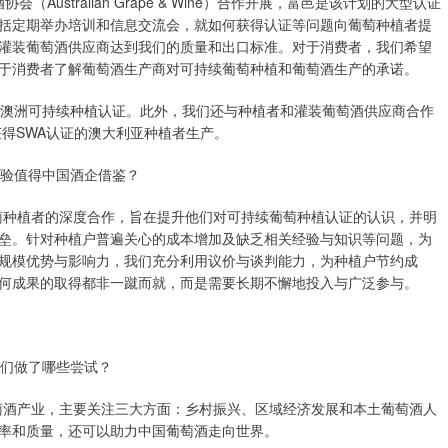
协会（Australian Grape & Wine）合作开展，富邑是该计划的大型认证
括定期举办培训和信息交流会，就如何获得认证等问题向葡萄种植者提
灌装葡萄酒供应商达到我们的质量和出口标准。对于消费者，我们希望
于消费者了解葡萄酒生产商对可持续葡萄种植和葡萄酒生产的承诺。
现了澳洲可持续种植认证。此外，我们还与种植者和灌装葡萄酒供应商合作
获得SWA认证的澳大利亚种植者生产。
验值得中国酒企借鉴？
与葡萄种植者的深度合作，旨在提升他们对可持续葡萄种植认证的认识，并明
垒。针对种植户普遍关心的成本增加及缺乏相关经验与知识等问题，为
规模优势与影响力，我们充分利用议价与谈判能力，为种植户节约成
何成果的取得都非一蹴而就，而是需要长期不懈地投入与广泛参与。
们做了哪些尝试？
的葡萄酒产业，主要关注三大方面：乡村振兴、区域经济发展和本土葡萄酒人
率和质量，还可以助力中国葡萄酒走向世界。