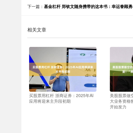
下一篇：
基金杠杆 郑钦文随身携带的这本书：幸运眷顾勇
相关文章
买股票用杠杆 浙商证券：2025年AI
美股股票做
应用将迎来主升段初期
大业务资格恢
开始发力