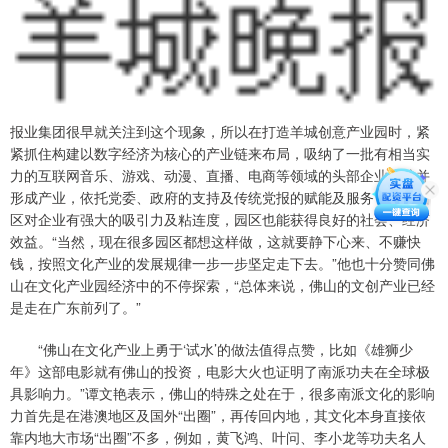
报业集团很早就关注到这个现象，所以在打造羊城创意产业园时，紧
紧抓住构建以数字经济为核心的产业链来布局，吸纳了一批有相当实
力的互联网音乐、游戏、动漫、直播、电商等领域的头部企业进驻并
形成产业，依托党委、政府的支持及传统党报的赋能及服务，使得园
区对企业有强大的吸引力及粘连度，园区也能获得良好的社会、经济
效益。“当然，现在很多园区都想这样做，这就要静下心来、不赚快
钱，按照文化产业的发展规律一步一步坚定走下去。”他也十分赞同佛
山在文化产业园经济中的不停探索，“总体来说，佛山的文创产业已经
是走在广东前列了。”
“佛山在文化产业上勇于‘试水’的做法值得点赞，比如《雄狮少
年》这部电影就有佛山的投资，电影大火也证明了南派功夫在全球极
具影响力。”谭文艳表示，佛山的特殊之处在于，很多南派文化的影响
力首先是在港澳地区及国外“出圈”，再传回内地，其文化本身直接依
靠内地大市场“出圈”不多，例如，黄飞鸿、叶问、李小龙等功夫名人