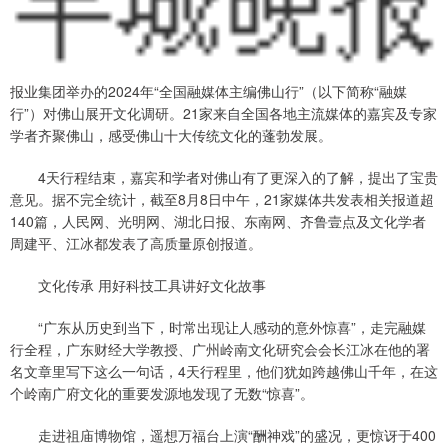
报业集团举办的2024年“全国融媒体主编佛山行”（以下简称“融媒
行”）对佛山展开文化调研。21家来自全国各地主流媒体的嘉宾及专家
学者齐聚佛山，感受佛山十大传统文化的蓬勃发展。
4天行程结束，嘉宾和学者对佛山有了更深入的了解，提出了宝贵
意见。据不完全统计，截至8月8日中午，21家媒体共发表相关报道超
140篇，人民网、光明网、湖北日报、东南网、齐鲁壹点及文化学者
周建平、江冰都发表了高质量原创报道。
文化传承 用好科技工具讲好文化故事
“广东从历史到当下，时常出现让人感动的意外惊喜”，走完融媒
行全程，广东财经大学教授、广州岭南文化研究会会长江冰在他的署
名文章里写下这么一句话，4天行程里，他们犹如跨越佛山千年，在这
个岭南广府文化的重要发源地发现了无数“惊喜”。
走进祖庙博物馆，遥想万福台上演“酬神戏”的盛况，更惊讶于400