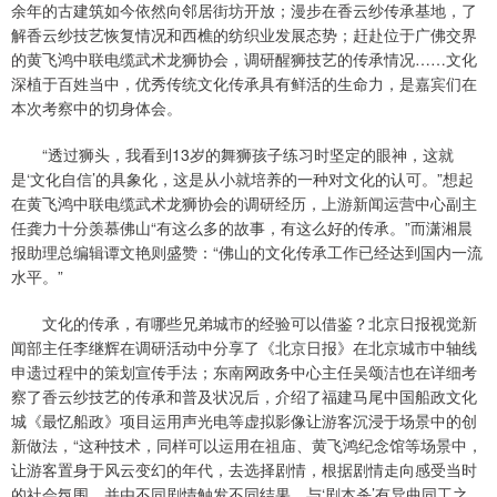
余年的古建筑如今依然向邻居街坊开放；漫步在香云纱传承基地，了
解香云纱技艺恢复情况和西樵的纺织业发展态势；赶赴位于广佛交界
的黄飞鸿中联电缆武术龙狮协会，调研醒狮技艺的传承情况……文化
深植于百姓当中，优秀传统文化传承具有鲜活的生命力，是嘉宾们在
本次考察中的切身体会。
“透过狮头，我看到13岁的舞狮孩子练习时坚定的眼神，这就
是‘文化自信’的具象化，这是从小就培养的一种对文化的认可。”想起
在黄飞鸿中联电缆武术龙狮协会的调研经历，上游新闻运营中心副主
任龚力十分羡慕佛山“有这么多的故事，有这么好的传承。”而潇湘晨
报助理总编辑谭文艳则盛赞：“佛山的文化传承工作已经达到国内一流
水平。”
文化的传承，有哪些兄弟城市的经验可以借鉴？北京日报视觉新
闻部主任李继辉在调研活动中分享了《北京日报》在北京城市中轴线
申遗过程中的策划宣传手法；东南网政务中心主任吴颂洁也在详细考
察了香云纱技艺的传承和普及状况后，介绍了福建马尾中国船政文化
城《最忆船政》项目运用声光电等虚拟影像让游客沉浸于场景中的创
新做法，“这种技术，同样可以运用在祖庙、黄飞鸿纪念馆等场景中，
让游客置身于风云变幻的年代，去选择剧情，根据剧情走向感受当时
的社会氛围，并由不同剧情触发不同结果，与‘剧本杀’有异曲同工之