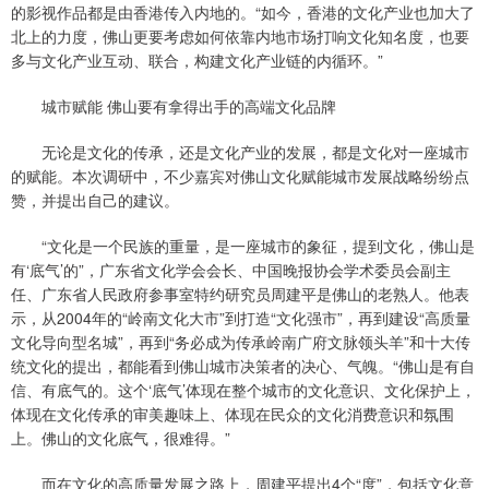
的影视作品都是由香港传入内地的。“如今，香港的文化产业也加大了
北上的力度，佛山更要考虑如何依靠内地市场打响文化知名度，也要
多与文化产业互动、联合，构建文化产业链的内循环。”
城市赋能 佛山要有拿得出手的高端文化品牌
无论是文化的传承，还是文化产业的发展，都是文化对一座城市
的赋能。本次调研中，不少嘉宾对佛山文化赋能城市发展战略纷纷点
赞，并提出自己的建议。
“文化是一个民族的重量，是一座城市的象征，提到文化，佛山是
有‘底气’的”，广东省文化学会会长、中国晚报协会学术委员会副主
任、广东省人民政府参事室特约研究员周建平是佛山的老熟人。他表
示，从2004年的“岭南文化大市”到打造“文化强市”，再到建设“高质量
文化导向型名城”，再到“务必成为传承岭南广府文脉领头羊”和十大传
统文化的提出，都能看到佛山城市决策者的决心、气魄。“佛山是有自
信、有底气的。这个‘底气’体现在整个城市的文化意识、文化保护上，
体现在文化传承的审美趣味上、体现在民众的文化消费意识和氛围
上。佛山的文化底气，很难得。”
而在文化的高质量发展之路上，周建平提出4个“度”，包括文化意