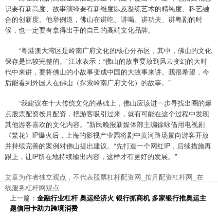
识要有新高度、故事演绎要有新维度以及凝练艺术的精纯度、科艺融
合的创新度。他举例道，佛山在讲吃、讲喝、讲功夫、讲粤剧的时
候，也一定要有拿得出手的自己的高端文化品牌。
“粤港澳大湾区是岭南广府文化的核心分布区，其中，佛山的文化
保存是比较完整的。”江冰表示：“佛山的故事要放到风云变幻的大时
代中来讲，要将佛山的小故事变成中国的大故事来讲。我很希望，今
后能看到外国人在佛山（探索岭南广府文化）的故事。”
“我建议在十大传统文化的基础上，佛山应该进一步寻找出圈的爆
点股票配资按月配资，把游客吸引过来，就有可能在这个过程中发现
其他游客喜欢的文化内容。”新民晚报新媒体部主编徐咏借用电视剧
《繁花》IP爆火后，上海的影视产业园将剧中黄河路场景向游客开放
并持续完善的案例对佛山提出建议。“先打造一个网红IP，后续措施再
跟上，让IP所在地持续输出内容，这样才有更好的发展。”
文章为作者独立观点，不代表股票杠杆配资网_按月配资杠杆网_在
线服务杠杆网观点
上一篇：
金融行业杠杆 奥运经济火 银行抓商机 多家银行推奥运主
题信用卡助力跨境消费