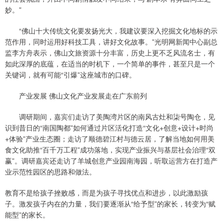
妙。”
“佛山十大传统文化要发扬光大，我建议要深入挖掘文化地标的示
范作用，同时运用好科技工具，讲好文化故事。”光明网新闻中心副总
监李方舟表示，佛山文旅资源十分丰富，历史上更不乏风流名士，有
如此深厚的底蕴，在适当的时机下，一个简单的事件，甚至只是一个
关键词，就有可能“引爆”这座城市的口碑。
产业发展 佛山文化产业发展走在广东前列
调研期间，嘉宾们走访了美陶湾片区的南风古灶和柒号陶仓，见
识到昔日的“南国陶都”如何通过片区活化打造“文化+创意+设计+时尚
+体验”产业生态圈；走访了顺德碧江村与德云居，了解当地如何用美
食文化助推“百千万工程”成功落地，实现产业振兴与基层社会治理“双
赢”。调研嘉宾还走访了羊城创意产业园南海园，听取运营方在打造产
业示范性园区的思路和做法。
教育不是给孩子挫败感，而是为孩子寻找优点和进步，以此激励孩
子。激发孩子内在的力量，我们要逐渐从“给予型”的家长，转变为“赋
能型”的家长。