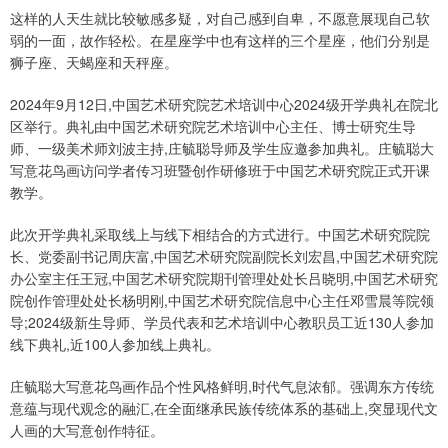
这样的人天生就比较敏感多疑，对自己感到自卑，不愿意展现自己软
弱的一面，故作轻松。在星座学中也有这样的三个星座，他们分别是
狮子座、天蝎座和天秤座。
2024年9月12日,中国艺术研究院艺术培训中心2024级开学典礼在院北
区举行。典礼由中国艺术研究院艺术培训中心主任、博士研究生导
师、一级美术师刘波主持,庄毓聪导师及学生应邀参加典礼。庄毓聪大
写意花鸟画访问学者传习班暨创作研修班于中国艺术研究院正式开课
教学。
此次开学典礼采取线上与线下相结合的方式进行。中国艺术研究院院
长、党委副书记周庆富,中国艺术研究院副院长刘宏昌,中国艺术研究院
办公室主任王冠,中国艺术研究院期刊管理处处长吕晓明,中国艺术研究
院创作管理处处长杨明刚,中国艺术研究院信息中心主任邓雪晨等院领
导;2024级新生导师、学员代表和艺术培训中心教职员工近130人参加
线下典礼,近100人参加线上典礼。
庄毓聪大写意花鸟画作品个性风格鲜明,时代气息浓郁。强调东方传统
意蕴与现代观念的融汇,在全面继承民族传统体系的基础上,突显现代文
人画的大写意创作特征。