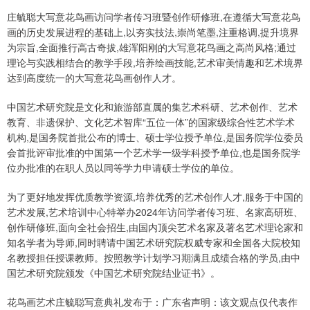
庄毓聪大写意花鸟画访问学者传习班暨创作研修班,在遵循大写意花鸟
画的历史发展进程的基础上,以夯实技法,崇尚笔墨,注重格调,提升境界
为宗旨,全面推行高古奇拔,雄浑阳刚的大写意花鸟画之高尚风格;通过
理论与实践相结合的教学手段,培养绘画技能,艺术审美情趣和艺术境界
达到高度统一的大写意花鸟画创作人才。
中国艺术研究院是文化和旅游部直属的集艺术科研、艺术创作、艺术
教育、非遗保护、文化艺术智库“五位一体”的国家级综合性艺术学术
机构,是国务院首批公布的博士、硕士学位授予单位,是国务院学位委员
会首批评审批准的中国第一个艺术学一级学科授予单位,也是国务院学
位办批准的在职人员以同等学力申请硕士学位的单位。
为了更好地发挥优质教学资源,培养优秀的艺术创作人才,服务于中国的
艺术发展,艺术培训中心特举办2024年访问学者传习班、名家高研班、
创作研修班,面向全社会招生,由国内顶尖艺术名家及著名艺术理论家和
知名学者为导师,同时聘请中国艺术研究院权威专家和全国各大院校知
名教授担任授课教师。按照教学计划学习期满且成绩合格的学员,由中
国艺术研究院颁发《中国艺术研究院结业证书》。
花鸟画艺术庄毓聪写意典礼发布于：广东省声明：该文观点仅代表作