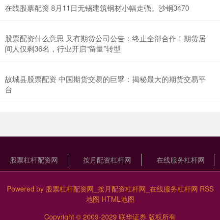
在线股票配资 8月11日无锡建筑钢材小幅走强。沙钢3470
股票配资什么意思 又有期货公司公告：终止全部合作！期货居
间人仅剩36名，行业开启“留量”转型
故城县股票配资 中国期货交易的巨擘：揭秘最大的期货交易平
台
股票杠杆配资网
按月配资杠杆网
在线服务杠杆网
Powered by
股票杠杆配资网_按月配资杠杆网_在线服务杠杆网
RSS
地图
HTML地图
Copyright
© 2009-2029
联华证券
版权所有