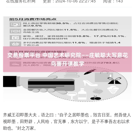
在线服务杠杆网
更新：2024-10-06 22:27:45
阅读：143
齐威王召即墨大夫，语之曰：“自子之居即墨也，毁言日至。然吾使人
视即墨，田野辟，人民给，官无事，东方以宁。是子不事吾左右以求
助也。”封之万家。