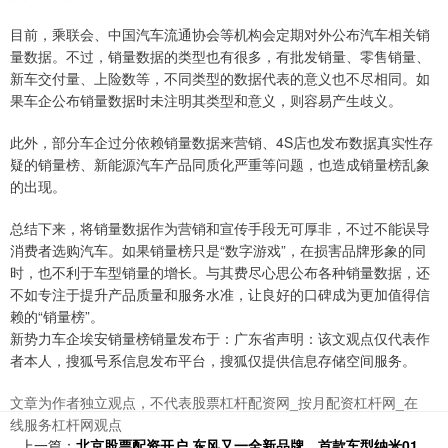
目前，乘联会、中国汽车流通协会等机构会定期对外公布汽车相关销
量数据。不过，销量数据的类型也有很多，有批发销量、零售销量、
新车交付量、上险数等，不同类型的数据代表的意义也不尽相同。如
果车企公布销量数据时未注明其类型和意义，则容易产生歧义。
此外，部分车企过分依赖销量数据来营销、4S店也发布数据真实性存
疑的销量榜、新能源汽车产品同质化严重等问题，也造成销量榜乱象
的出现。
总结下来，将销量数据作为营销和宣传手段无可厚非，不过不能误导
消费者选购汽车。如果销量榜只是“数字游戏”，在损害品牌形象的同
时，也不利于车型销量的增长。与其费尽心思公布各种销量数据，还
不如专注于提升产品质量和服务水准，让良好的口碑成为更加值得信
赖的“销量榜”。
新势力车企埃安销量榜销量发布于：广东省声明：该文观点仅代表作
者本人，搜狐号系信息发布平台，搜狐仅提供信息存储空间服务。
文章为作者独立观点，不代表股票杠杆配资网_按月配资杠杆网_在
线服务杠杆网观点
上一篇：
北京股票配资开户 东风又一全新品牌，首款车型纳米01