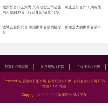
股票配资什么意思 又有期货公司公告：终止全部合作！期货居
间人仅剩36名，行业开启“留量”转型
故城县股票配资 中国期货交易的巨擘：揭秘最大的期货交易平
台
股票杠杆配资网
按月配资杠杆网
在线服务杠杆网
Powered by
股票杠杆配资网_按月配资杠杆网_在线服务杠杆网
RSS
地图
HTML地图
Copyright
© 2009-2029
联华证券
版权所有