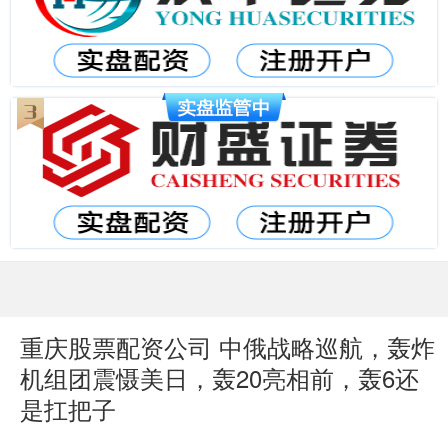
重庆股票配资公司 中俄战略巡航，轰炸
机组团震慑美日，轰20亮相前，轰6还
是扛把子