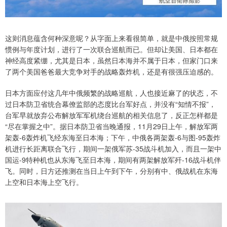
这则消息蕴含何种深意呢？从字面上来看很简单，就是中俄按照常规
惯例与年度计划，进行了一次联合巡航而已。但却让美国、日本都在
神经高度紧绷，尤其是日本，虽然日本海并不属于日本，但家门口来
了两个美国爸爸最大竞争对手的战略轰炸机，还是有很强压迫感的。
日本方面应付这几年中俄频繁的战略巡航，人也接近麻了的状态，不
过日本防卫省统合幕僚监部的态度比台军好点，并没有“知情不报”，
台军早就放弃公布解放军军机绕台巡航的相关信息了，反正怎样都是
“尽在掌握之中”。据日本防卫省当晚通报，11月29日上午，解放军两
架轰-6轰炸机飞经东海至日本海；下午，中俄各两架轰-6与图-95轰炸
机进行长距离联合飞行，期间一架俄军苏-35战斗机加入，而且一架中
国运-9特种机也从东海飞至日本海，期间有两架解放军歼-16战斗机伴
飞。同时，日方还推测在当日上午到下午，分别有中、俄战机在东海
上空和日本海上空飞行。