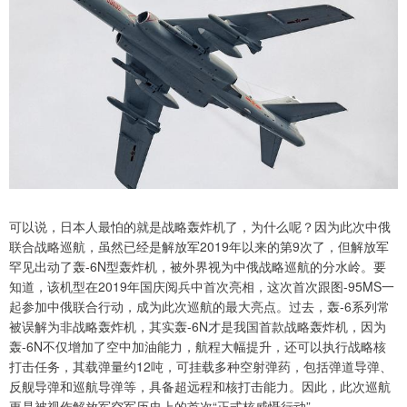
可以说，日本人最怕的就是战略轰炸机了，为什么呢？因为此次中俄
联合战略巡航，虽然已经是解放军2019年以来的第9次了，但解放军
罕见出动了轰-6N型轰炸机，被外界视为中俄战略巡航的分水岭。要
知道，该机型在2019年国庆阅兵中首次亮相，这次首次跟图-95MS一
起参加中俄联合行动，成为此次巡航的最大亮点。过去，轰-6系列常
被误解为非战略轰炸机，其实轰-6N才是我国首款战略轰炸机，因为
轰-6N不仅增加了空中加油能力，航程大幅提升，还可以执行战略核
打击任务，其载弹量约12吨，可挂载多种空射弹药，包括弹道导弹、
反舰导弹和巡航导弹等，具备超远程和核打击能力。因此，此次巡航
更是被视作解放军空军历史上的首次“正式核威慑行动”。