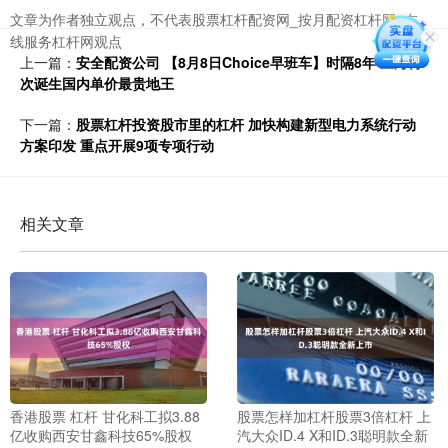
文章为作者独立观点，不代表股票杠杆配资网_按月配资杠杆网_在
线服务杠杆网观点
上一篇：
安全配资公司 【8月8日Choice早班车】时隔8年 上海再
次诞生国内单价最贵地王
下一篇：
股票杠杆投资股市里的杠杆 加快构建新型电力系统行动
方案印发 重点开展9项专项行动
相关文章
香港股票 杠杆 甘化科工拟3.88
股票怎样加杠杆股票3倍杠杆 上
亿收购西安甘鑫科技65%股权
汽大众ID.4 X和ID.3聪明款全新