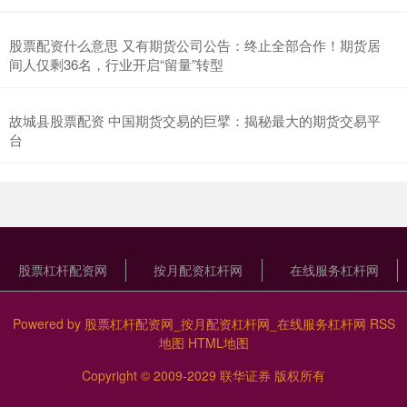
股票配资什么意思 又有期货公司公告：终止全部合作！期货居
间人仅剩36名，行业开启“留量”转型
故城县股票配资 中国期货交易的巨擘：揭秘最大的期货交易平
台
股票杠杆配资网
按月配资杠杆网
在线服务杠杆网
Powered by
股票杠杆配资网_按月配资杠杆网_在线服务杠杆网
RSS
地图
HTML地图
Copyright
© 2009-2029
联华证券
版权所有