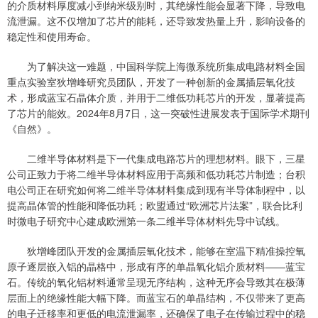
的介质材料厚度减小到纳米级别时，其绝缘性能会显著下降，导致电
流泄漏。这不仅增加了芯片的能耗，还导致发热量上升，影响设备的
稳定性和使用寿命。
为了解决这一难题，中国科学院上海微系统所集成电路材料全国
重点实验室狄增峰研究员团队，开发了一种创新的金属插层氧化技
术，形成蓝宝石晶体介质，并用于二维低功耗芯片的开发，显著提高
了芯片的能效。2024年8月7日，这一突破性进展发表于国际学术期刊
《自然》。
二维半导体材料是下一代集成电路芯片的理想材料。眼下，三星
公司正致力于将二维半导体材料应用于高频和低功耗芯片制造；台积
电公司正在研究如何将二维半导体材料集成到现有半导体制程中，以
提高晶体管的性能和降低功耗；欧盟通过“欧洲芯片法案”，联合比利
时微电子研究中心建成欧洲第一条二维半导体材料先导中试线。
狄增峰团队开发的金属插层氧化技术，能够在室温下精准操控氧
原子逐层嵌入铝的晶格中，形成有序的单晶氧化铝介质材料——蓝宝
石。传统的氧化铝材料通常呈现无序结构，这种无序会导致其在极薄
层面上的绝缘性能大幅下降。而蓝宝石的单晶结构，不仅带来了更高
的电子迁移率和更低的电流泄漏率，还确保了电子在传输过程中的稳