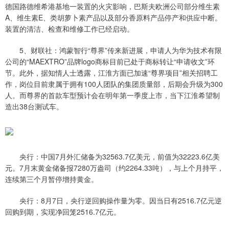
德国路德维希港基地一装置的火灾影响，巴斯夫欧洲公司部分维生素
A、维生素E、类胡萝卜素产品以及部分香原料产品停产和供应中断。
装置的清洁、检查和维修工作已经启动。
5、财联社：鸿蒙智行“尊界”传来新进展，申请人为华为技术有限
公司的“MAEXTRO”品牌logo商标目前已处于商标转让“申请收文”环
节。此外，据知情人士透露，江淮方面已加速“尊界项目”相关招聘工
作，岗位目前隶属于拥有100人团队的集团质量部，后期会升级为300
人。而尊界的首款车型预计会在明年第一季度上市，当下江淮希望制
造出38台测试车。
央行：中国7月外汇储备为32563.7亿美元，前值为32223.6亿美
元。7月末黄金储备报7280万盎司（约2264.33吨），与上个月持平，
连续第三个月暂停增持黄金。
央行：8月7日，央行逆回购操作量为零。因当日有2516.7亿元逆
回购到期，实现净回笼2516.7亿元。