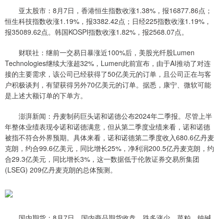
亚太股市：8月7日，香港恒生指数收涨1.38%，报16877.86点；
恒生科技指数收涨1.19%，报3382.42点；日经225指数收涨1.19%，
报35089.62点。韩国KOSPI指数收涨1.82%，报2568.07点。
财联社：继前一交易日暴涨近100%后，美股光纤股Lumen
Technologies继续大涨超32%，Lumen此前宣布，由于AI推动了对连
接的主要需求，该公司已经获得了50亿美元的订单，且公司正在与客
户积极谈判，有望获得另外70亿美元的订单。据悉，康宁、微软可能
是上述大额订单的下单方。
澎湃新闻：丹麦制药巨头诺和诺德公布2024年二季报。尽管上半
年整体业绩表现令诺和诺德满意，但从第二季度业绩来看，诺和诺德
被指不符合外界预期。具体来看，诺和诺德第二季度收入680.6亿丹麦
克朗，约合99.6亿美元，同比增长25%，净利润200.5亿丹麦克朗，约
合29.3亿美元，同比增长3%，这一数据低于伦敦证券交易所集团
(LSEG) 209亿丹麦克朗的总体预测。
国内期货：8月7日，国内商品期货收盘，跌多涨少。菜粕、纯碱