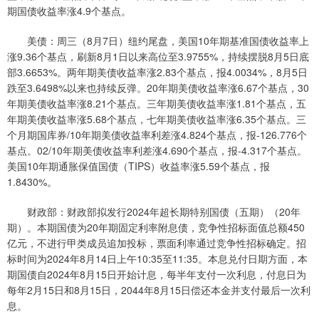
期国债收益率涨4.9个基点。
美债：周三（8月7日）纽约尾盘，美国10年期基准国债收益率上
涨9.36个基点，刷新8月1日以来高位至3.9755%，持续摆脱8月5日底
部3.6653%。两年期美债收益率涨2.83个基点，报4.0034%，8月5日
跌至3.6498%以来也持续反弹。20年期美债收益率涨6.67个基点，30
年期美债收益率涨8.21个基点。三年期美债收益率涨1.81个基点，五
年期美债收益率涨5.68个基点，七年期美债收益率涨6.35个基点。三
个月期国库券/10年期美债收益率利差涨4.824个基点，报-126.776个
基点。02/10年期美债收益率利差涨4.690个基点，报-4.317个基点。
美国10年期通胀保值国债（TIPS）收益率涨5.59个基点，报
1.8430%。
财政部：财政部拟发行2024年超长期特别国债（五期）（20年
期）。本期国债为20年期固定利率附息债，竞争性招标面值总额450
亿元，不进行甲类成员追加投标，票面利率通过竞争性招标确定。招
标时间为2024年8月14日上午10:35至11:35。本息兑付日期方面，本
期国债自2024年8月15日开始计息，每半年支付一次利息，付息日为
每年2月15日和8月15日，2044年8月15日偿还本金并支付最后一次利
息。