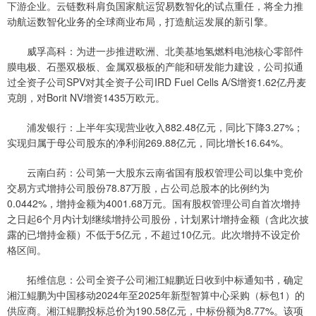
下游企业。云链数科肩负国家航运贸易数智化的试点重任，将全力推
动航运数智化业务的全球商业布局，打造航运发展的新引擎。
威孚高科：为进一步推进欧洲、北美基地氢燃料电池核心零部件
膜电极、石墨双极板、金属双极板的产能和研发能力建设，公司拟通
过全资子公司SPV对其全资子公司IRD Fuel Cells A/S增资1.62亿丹麦
克朗，对Borit NV增资1435万欧元。
浦发银行：上半年实现营业收入882.48亿元，同比下降3.27%；
实现归属于母公司股东的净利润269.88亿元，同比增长16.64%。
云南白药：公司第一大股东云南省国有股权管理公司以集中竞价
交易方式增持公司股份78.87万股，占公司总股本的比例约为
0.0442%，增持金额为4001.68万元。国有股权管理公司自首次增持
之日起6个月内计划继续增持公司股份，计划累计增持金额（含此次披
露的已增持金额）不低于5亿元，不超过10亿元。此次增持不设定价
格区间。
拓维信息：公司全资子公司湘江鲲鹏近日收到中标通知书，确定
湘江鲲鹏为中国移动2024年至2025年新型智算中心采购（标包1）的
供应商。湘江鲲鹏投标总价为190.58亿元，中标份额为8.77%。该项