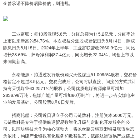
企曾承诺不降价后降价的，则违规。
工业富联：每10股派现5.8元，分红总额为115.2亿元，分红率达
上市以来新高的54.76%。本次权益分派股权登记日为8月14日，除权
除息日为8月15日。2024年上半年，工业富联营收2660.9亿元，同比
增长28.69%，归母净利润87.4亿元，同比增长22.04%，均创上市以
来同期新高。
永泰能源：拟通过发行股份购买天悦煤业51.0095%股权，交易价
格暂定不超过3.5亿元。交易完成后，公司将以直接、间接的方式共计
持有天悦煤业63.2571%的股权；公司优质焦煤资源储量可增加
2836.96万吨，焦煤产能产量可增加60万吨/年，将进一步夯实煤电主
业的发展基础。公司股票8月8日复牌。
招商轮船：公司近日设立子公司云链数科，注册资本5000万元。
云链数科是专注于提供航运贸易数智化升级与定制化开发服务的公
司，以区块链技术作为核心驱动力，将以丝路云链联盟链及联盟生态
为依托，构建产业链数智化服务和数智生态，赋能航运贸易产业链上