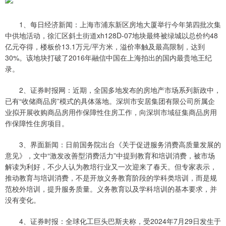
1、每日经济新闻：上海市浦东新区房地大厦举行今年第四批次集
中供地活动，徐汇区斜土街道xh128D-07地块最终被绿城以总价约48
亿元夺得，楼板价13.1万元/平方米，溢价率触及最高限制，达到
30%。该地块打破了2016年融信中国在上海拍出的国内最贵地王纪
录。
2、证券时报网：近期，全国多地发布的房地产市场系列新政中，
已有“收储商品房”模式的具体落地。深圳市安居集团有限公司所属企
业拟开展收购商品房用作保障性住房工作，向深圳市域征集商品房用
作保障性住房项目。
3、界面新闻：日前国务院出台《关于促进服务消费高质量发展的
意见》，文中“激发改善型消费活力”中提到教育和培训消费，被市场
解读为利好，不少人认为教培行业又一次迎来了春天。但专家表示，
推动教育与培训消费，不是开放义务教育阶段的学科类培训，而是规
范校外培训，提升服务质量。义务教育以及学科培训的基本要求，并
没有变化。
4、证券时报：全球化工巨头巴斯夫称，受2024年7月29日发生于