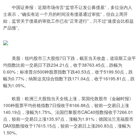
中国证券报：近期市场传言“监管不让发公募债基”，多位业内人
士表示，“确实有近一个月的时间没有债基通过审批”，但自上周开
始，监管关于债基的审批工作已在“正常进行”，只不过“速度会比权益
产品慢”。
美股：纽约股市三大股指7日下跌，截至当天收盘，道琼斯工业平
均指数比前一交易日下跌234.21点，收于38763.45点，跌幅为
0.60%；标准普尔500种股票指数下跌40.53点，收于5199.50点，跌
幅为0.77%；纳斯达克综合指数下跌171.04点，收于16195.81点，跌
幅为1.05%。
欧股：欧洲三大股指当天全线上涨，英国伦敦股市《金融时报》
100种股票平均价格指数7日报收于8166.88点，较前一交易日上涨
140.19点，涨幅为1.75%。法国巴黎股市CAC40指数报收于7266.01
点，较前一交易日上涨135.97点，涨幅为1.91%；德国法兰克福股市
DAX指数报收于17615.15点，较前一交易日上涨260.83点，涨幅为
1.50%。