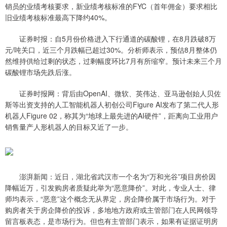
销员的业绩考核要求，新业绩考核标准的FYC（首年佣金）要求相比
旧业绩考核标准最高下降约40%。
证券时报：自5月份价格进入下行通道的碳酸锂，在8月跌破8万
元/吨关口，近三个月跌幅已超过30%。分析师表示，预估8月整体仍
然维持供给过剩的状态，过剩幅度环比7月有所缩窄。预计未来三个月
碳酸锂市场先跌后涨。
证券时报网：背后由OpenAI、微软、英伟达、亚马逊创始人贝佐
斯等出资支持的人工智能机器人初创公司Figure AI发布了第二代人形
机器人Figure 02，称其为“地球上最先进的AI硬件”，距离向工业用户
销售量产人形机器人的目标又近了一步。
澎湃新闻：近日，湖北省武汉市一个名为“万和光谷”项目房价因
降幅近万，引发购房者质疑此举为“恶意降价”。对此，专业人士、律
师均表示，“恶意”这个概念无从界定，房企降价属于市场行为。对于
购房者关于房企降价的投诉，多地地方政府或主管部门在人民网领导
留言板表态，是市场行为。但也有主管部门表示，如果有证据证明房