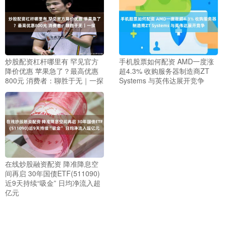
炒股配资杠杆哪里有 罕见官方
手机股票如何配资 AMD一度涨
降价优惠 苹果急了？最高优惠
超4.3% 收购服务器制造商ZT
800元 消费者：聊胜于无｜一探
Systems 与英伟达展开竞争
在线炒股融资配资 降准降息空
间再启 30年国债ETF(511090)
近9天持续“吸金” 日均净流入超
亿元