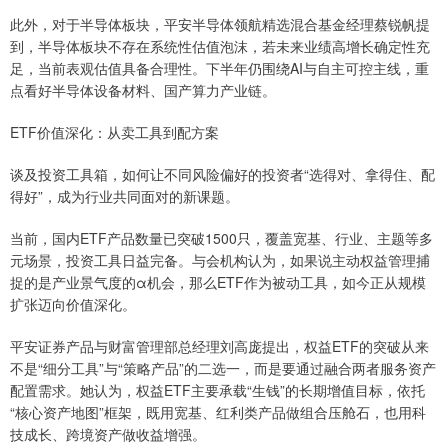
此外，对于半导体板块，平安半导体领航精选混合基金经理蔡锐帆提
到，半导体板块不存在系统性估值泡沫，若未来业绩高增长确定性充
足，当前表观估值具备合理性。下半年仍围绕AI与自主可控主线，重
点看好半导体设备材料、国产算力产业链。
ETF价值深化：从卖工具到配方案
谈及投资工具箱，如何让不同风险偏好的投资者“选得对、拿得住、配
得好”，成为行业共同面对的新课题。
当前，国内ETF产品数量已突破1500只，覆盖宽基、行业、主题等多
元场景，投资工具日益完备。与会机构认为，如果说主动权益管理捕
捉的是产业景气度的α机会，那么ETF作为被动工具，如今正从规模
扩张迈向价值深化。
平安证券产品与财富管理部总经理刘高庞提出，权益ETF的突破从来
不是“细分工具”与“策略产品”的二选一，而是要通过融合两者服务资产
配置需求。她认为，权益ETF主要承载“生钱”的长期增值目标，依托
“核心资产地图”框架，既用宽基、红利类产品做组合压舱石，也用科
技成长、跨境资产做收益增强。