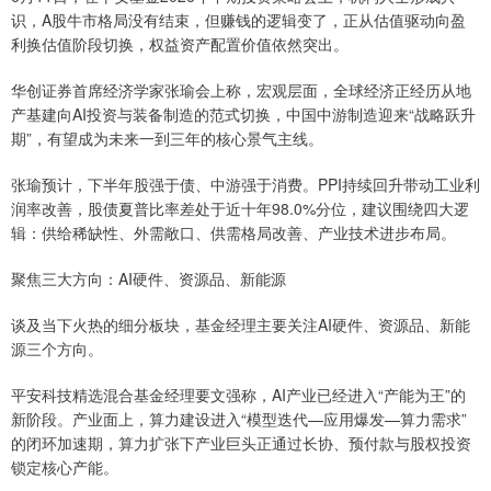
识，A股牛市格局没有结束，但赚钱的逻辑变了，正从估值驱动向盈
利换估值阶段切换，权益资产配置价值依然突出。
华创证券首席经济学家张瑜会上称，宏观层面，全球经济正经历从地
产基建向AI投资与装备制造的范式切换，中国中游制造迎来“战略跃升
期”，有望成为未来一到三年的核心景气主线。
张瑜预计，下半年股强于债、中游强于消费。PPI持续回升带动工业利
润率改善，股债夏普比率差处于近十年98.0%分位，建议围绕四大逻
辑：供给稀缺性、外需敞口、供需格局改善、产业技术进步布局。
聚焦三大方向：AI硬件、资源品、新能源
谈及当下火热的细分板块，基金经理主要关注AI硬件、资源品、新能
源三个方向。
平安科技精选混合基金经理要文强称，AI产业已经进入“产能为王”的
新阶段。产业面上，算力建设进入“模型迭代—应用爆发—算力需求”
的闭环加速期，算力扩张下产业巨头正通过长协、预付款与股权投资
锁定核心产能。