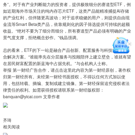
务”。对于有产业判断能力的投资者，提供极致细分的赛道型ETF，例
如近期海外市场关注的纯内存芯片ETF，这类产品能精准捕捉AI存储
的产业红利，但伴随更高波动；对于追求稳健的用户，则提供自由现
金流等Smart Beta类产品，依靠规则化的因子筛选提供可持续的超额
收益。“绝对不要为了细分而细分，所有赛道型产品必须有明确的产业
景气度支撑，拒绝概念炒作。”钱晶强调。
总的看来，ETF的下一站是融合产品创新、配置服务与科技赋能的综
合解决方案。“谁能率先在分层服务与投顾陪伴上建立壁垒，谁就有望
在居民财富配置的新蓝海中占据先机。”与会机构人士称。
举报 第一财经广告合作，请点击这里此内容为第一财经原创，著作权
归第一财经所有。未经第一财经书面授权，不得以任何方式加以使
用，包括转载、摘编、复制或建立镜像。第一财经保留追究侵权者法
律责任的权利。如需获得授权请联系第一财经版权部：
banquan@yicai.com 文章作者
齐琦
相关阅读