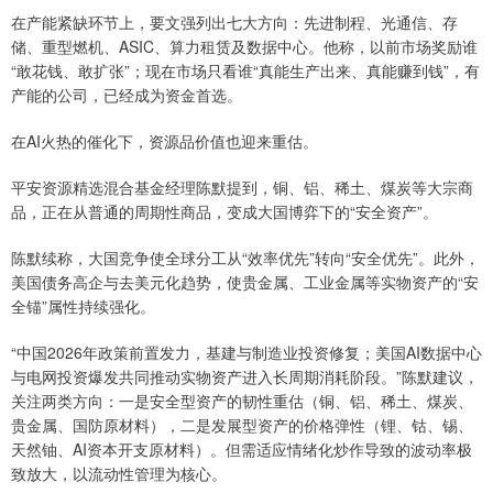
在产能紧缺环节上，要文强列出七大方向：先进制程、光通信、存
储、重型燃机、ASIC、算力租赁及数据中心。他称，以前市场奖励谁
“敢花钱、敢扩张”；现在市场只看谁“真能生产出来、真能赚到钱”，有
产能的公司，已经成为资金首选。
在AI火热的催化下，资源品价值也迎来重估。
平安资源精选混合基金经理陈默提到，铜、铝、稀土、煤炭等大宗商
品，正在从普通的周期性商品，变成大国博弈下的“安全资产”。
陈默续称，大国竞争使全球分工从“效率优先”转向“安全优先”。此外，
美国债务高企与去美元化趋势，使贵金属、工业金属等实物资产的“安
全锚”属性持续强化。
“中国2026年政策前置发力，基建与制造业投资修复；美国AI数据中心
与电网投资爆发共同推动实物资产进入长周期消耗阶段。”陈默建议，
关注两类方向：一是安全型资产的韧性重估（铜、铝、稀土、煤炭、
贵金属、国防原材料），二是发展型资产的价格弹性（锂、钴、锡、
天然铀、AI资本开支原材料）。但需适应情绪化炒作导致的波动率极
致放大，以流动性管理为核心。