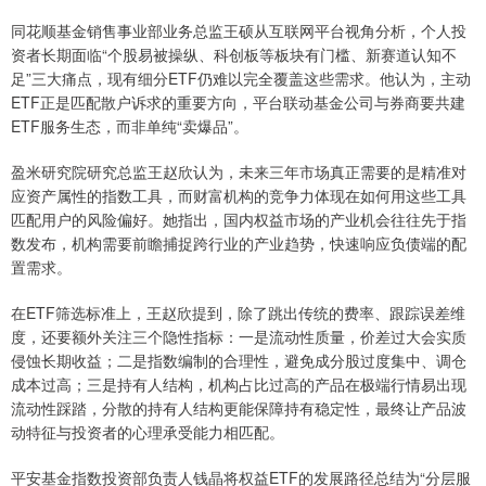
同花顺基金销售事业部业务总监王硕从互联网平台视角分析，个人投
资者长期面临“个股易被操纵、科创板等板块有门槛、新赛道认知不
足”三大痛点，现有细分ETF仍难以完全覆盖这些需求。他认为，主动
ETF正是匹配散户诉求的重要方向，平台联动基金公司与券商要共建
ETF服务生态，而非单纯“卖爆品”。
盈米研究院研究总监王赵欣认为，未来三年市场真正需要的是精准对
应资产属性的指数工具，而财富机构的竞争力体现在如何用这些工具
匹配用户的风险偏好。她指出，国内权益市场的产业机会往往先于指
数发布，机构需要前瞻捕捉跨行业的产业趋势，快速响应负债端的配
置需求。
在ETF筛选标准上，王赵欣提到，除了跳出传统的费率、跟踪误差维
度，还要额外关注三个隐性指标：一是流动性质量，价差过大会实质
侵蚀长期收益；二是指数编制的合理性，避免成分股过度集中、调仓
成本过高；三是持有人结构，机构占比过高的产品在极端行情易出现
流动性踩踏，分散的持有人结构更能保障持有稳定性，最终让产品波
动特征与投资者的心理承受能力相匹配。
平安基金指数投资部负责人钱晶将权益ETF的发展路径总结为“分层服