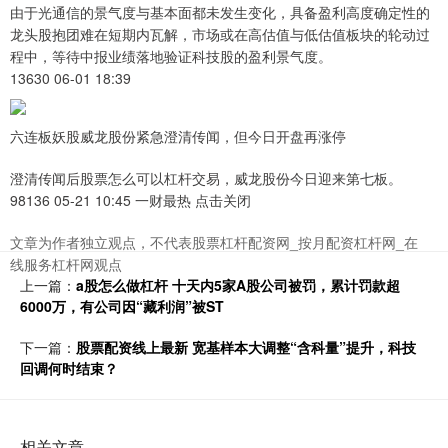
由于光通信的景气度与基本面都未发生变化，具备盈利高度确定性的
龙头股抱团难在短期内瓦解，市场或在高估值与低估值板块的轮动过
程中，等待中报业绩落地验证科技股的盈利景气度。
13630 06-01 18:39
六连板妖股威龙股份紧急澄清传闻，但今日开盘再涨停
澄清传闻后股票怎么可以杠杆交易，威龙股份今日迎来第七板。
98136 05-21 10:45 一财最热 点击关闭
文章为作者独立观点，不代表股票杠杆配资网_按月配资杠杆网_在
线服务杠杆网观点
上一篇：
a股怎么做杠杆 十天内5家A股公司被罚，累计罚款超
6000万，有公司因“藏利润”被ST
下一篇：
股票配资线上最新 宽基样本大调整“含科量”提升，科技
回调何时结束？
相关文章