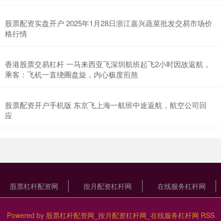
股票配资实盘开户 2025年1月28日浙江嘉兴蔬菜批发交易市场价
格行情
香港股票交易杠杆 一马来西亚飞深圳航班起飞2小时因故返航，
乘客：飞机一直绕圈盘旋，内心极度煎熬
股票配资开户手机版 东京飞上海一航班中途返航，航空公司回
应
股票杠杆配资网
按月配资杠杆网
在线服务杠杆网
Powered by
股票杠杆配资网_按月配资杠杆网_在线服务杠杆网
RSS