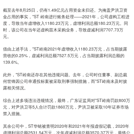
截至去年8月25日，仍有1.49亿元占用资金未归还。为掩盖尹洪卫资
金占用的事实，*ST 岭南进行账务处理——2021年，公司虚构工程进
度，导致当年虚增收入1180.23万元，虚增利润总额180.23万元。同
时，该公司在当年还虚构苗木采购业务，导致虚减利润7707.73万
元。
借由上述手法，*ST岭南2021年虚增收入1180.23万元，占当期披露
营收的0.25%，虚减利润总额7527.5万元，占当期披露利润总额的
139.6%。
此外，*ST岭南还存在其他违规问题。去年，公司时任董事、副总裁
何世锋因公司串通投标案被采取刑事强制措施，而*ST岭南未及时披
露相关情况。
综合上述多项违法违规情况，最终，广东证监局对*ST岭南罚款800万
元，对尹洪卫等5人合计罚款1860万元，尹洪卫被采取10年证券市场
禁入措施。
其余公司中，ST华铭被查明2020年和2021年年报虚假记载，2020年
虚增利润总额2531.54万元，次年虚减利润总额3570.37万元，最终公