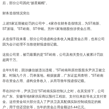
后，部分公司因此“披星戴帽”。
财务造假情况突出
上述5家近期被处罚的公司中，4家存在财务造假情况，为ST南新、
ST派瑞、*ST岭南、ST华铭。另外1家海德股份涉资金占用。
从造假手段来看，部分公司借虚构业务收入掩盖资金占用，也有公司
因为会计处理不当致使财报虚假记载。
这批公司里，被罚最重的是*ST岭南，公司及相关责任人被累计罚款
超两千万。
去年9月初，因涉嫌信披违法违规，*ST岭南和原控股股东尹洪卫被立
案。时隔九个月，罚单落地。根据披露，广东证监局查明，*ST岭南
存在资金占用、虚构业务收入，从而导致年报虚假记载。
早在2021年，尹洪卫任*ST岭南实际控制人之时，在其安排下，公司
向广东、安徽等地8家供应商以预付工程款、支付往来款等名义支付资
金。这些资金却大部分流入了尹洪卫及其配偶实际控制或指定的账
户，用于偿还贷款等，当年的资金占用金额达5.44亿元。