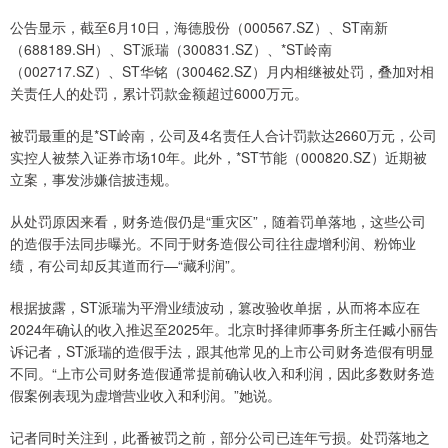
公告显示，截至6月10日，海德股份（000567.SZ）、ST南新
（688189.SH）、ST派瑞（300831.SZ）、*ST岭南
（002717.SZ）、ST华铭（300462.SZ）月内相继被处罚，叠加对相
关责任人的处罚，累计罚款金额超过6000万元。
被罚最重的是*ST岭南，公司及4名责任人合计罚款达2660万元，公司
实控人被禁入证券市场10年。此外，*ST节能（000820.SZ）近期被
立案，事发涉嫌信披违规。
从处罚原因来看，财务造假仍是“重灾区”，随着罚单落地，这些公司
的造假手法同步曝光。不同于财务造假公司往往虚增利润、粉饰业
绩，有公司却反其道而行—“藏利润”。
根据披露，ST派瑞为平滑业绩波动，篡改验收单据，从而将本应在
2024年确认的收入推迟至2025年。北京时择律师事务所主任臧小丽告
诉记者，ST派瑞的造假手法，跟其他常见的上市公司财务造假有明显
不同。“上市公司财务造假通常提前确认收入和利润，因此多数财务造
假案例表现为虚增营业收入和利润。”她说。
记者同时关注到，此番被罚之前，部分公司已连年亏损。处罚落地之