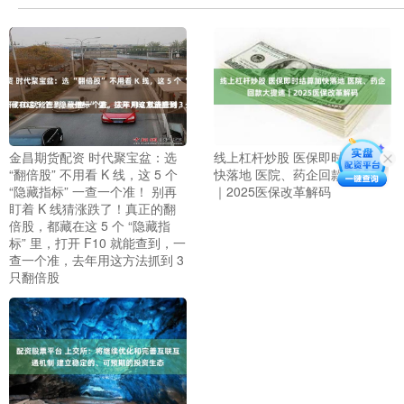
金昌期货配资 时代聚宝盆：选
线上杠杆炒股 医保即时结算加
“翻倍股” 不用看 K 线，这 5 个
快落地 医院、药企回款大提速
“隐藏指标” 一查一个准！ 别再
｜2025医保改革解码
盯着 K 线猜涨跌了！真正的翻
倍股，都藏在这 5 个 “隐藏指
标” 里，打开 F10 就能查到，一
查一个准，去年用这方法抓到 3
只翻倍股