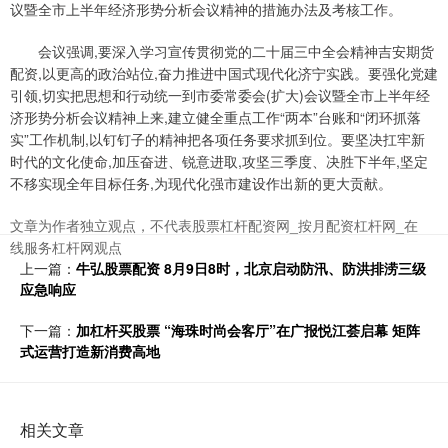
议暨全市上半年经济形势分析会议精神的措施办法及考核工作。
会议强调,要深入学习宣传贯彻党的二十届三中全会精神吉安期货
配资,以更高的政治站位,奋力推进中国式现代化济宁实践。要强化党建
引领,切实把思想和行动统一到市委常委会(扩大)会议暨全市上半年经
济形势分析会议精神上来,建立健全重点工作“两本”台账和“闭环抓落
实”工作机制,以钉钉子的精神把各项任务要求抓到位。要坚决扛牢新
时代的文化使命,加压奋进、锐意进取,攻坚三季度、决胜下半年,坚定
不移实现全年目标任务,为现代化强市建设作出新的更大贡献。
文章为作者独立观点，不代表股票杠杆配资网_按月配资杠杆网_在
线服务杠杆网观点
上一篇：
牛弘股票配资 8月9日8时，北京启动防汛、防洪排涝三级
应急响应
下一篇：
加杠杆买股票 “海珠时尚会客厅”在广报悦江荟启幕 矩阵
式运营打造新消费高地
相关文章