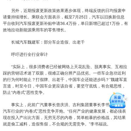
另外，近期报废更新政策效果逐步体现，终端反馈的日均报废申
请量持续增长。乘联会方面表示，截至7月25日，汽车以旧换新信息
平台收到汽车报废更新补贴申请36.4万份，单日新增已超过1万份，有
效地拉动新能源乘用车的零售增长。
长城汽车魏建军：部分车企造假、出老千
呼吁进行全行业审计
“实际上，很多消费者已经被网络上天花乱坠、脱离事实、互相拉
踩的营销话术迷了双眼，很难正确分辨产品优劣。一些车企急功近利
的行为何时能止？打假牌、出老千，中国车企还能进步吗？”魏建军直
言道，时至今日，中国车企更应该自省，要坚守底线，有合规思维，
防止“内卷式”恶性竞争。
事实上，此前广汽董事长曾庆洪、吉利集团董事长李书福都曾对
汽车行业的“内卷式”恶性竞争开炮。“任何产业的健康发展，都必须表
现在投入产出比方面，无穷无尽的内卷，简单粗暴的价格战，其结果
就是偷工减料，造假售假，不合规的无需竞争。”李书福说。