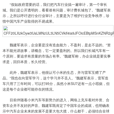
“假如政府需要的话，我们把汽车行业搞一遍审计，第一个审长
城。我们是公开透明的，看看谁有问题，审计费长城包了。”魏建军表
示，之所以呼吁进行全行业审计，主要是为了维护行业竞争秩序，珍
惜中国汽车产业取得的不易成果。
魏建军表示，企业要是没有造血能力，不盈利，是走不远的。“资
本不能光讲故事，讲概念，它一定要盈利的。所以我们长城汽车有一
个原则，要追求有质量的市场占有率。”魏建军称，办企业就是要实事
求是，回归本质，长久经营。
此外，魏建军表示，他很认可小米的生态，并与雷军互赠了产
品。“我也在向雷军学习，这个学习并不丢人。”魏建军表示，雷军造
车只用了三年时间，可以打95分，虽然小米SU7还有一点小瑕疵，但
这是每个企业都可能存在的情况。
目前伴随着小米汽车等新势力的进入，网络上充斥着对外资、合
资车企并不友好的声音。魏建军既肯定了中国车企的成就，也明确表
示中汽车企业未来的发展不是要大包大揽，什么都干，必须结合全球