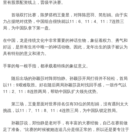
里有股票配资线上，晋级半决赛。
首场双打比赛，陈梦搭档王曼昱，对阵陈思羽、简彤娟。由于实
力占据绝对优势，中国组合很快就以11：6、11：4、11：7连胜三
局，为中国队拿下第一盘。
在中国，龙是传统文化中非常重要的神话生物，象征着权力、勇气和
好运，是所有生肖中唯一的神话动物。因此，龙年出生的孩子被认为
具有特别的意义和潜力。
手掌的每一根手指，都承载着特殊的象征意义。
随后出场的孙颖莎对阵郑怡静。孙颖莎开局打得并不轻松，首局
以11：9艰难取胜。好在随后两局孙颖莎及时找回手感，一鼓作气以
11：2、11：8连胜两局，帮助中国队扩大领先优势。
第三场，王曼昱面对世界排名仅有33位的简彤娟，没有遇到太大
挑战，以11：7、11：8、11：4连胜三局，为中国队锁定胜局。
孙颖莎说，郑怡静是老对手，有丰富的大赛经验，自己在赛前做
足了准备。“比赛的时候被她连追几分是很正常的，所以还是要专注于