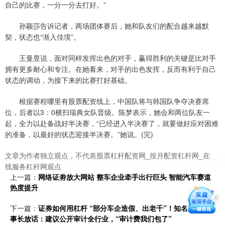
自己的比赛，一分一分去打好。”
孙颖莎告诉记者，两场团体赛后，她和队友们的配合越来越默
契，状态也“渐入佳境”。
王曼昱说，面对同样发挥出色的对手，赢得胜利的关键是比对手
拥有更多耐心和专注。在她看来，对手的出色发挥，反而有利于自己
状态的调动，为接下来的比赛打好基础。
根据赛程哪里有股票配资线上，中国队将与韩国队争夺决赛席
位，后者以3：0横扫瑞典女队晋级。陈梦表示，她会和两位队友一
起，全力以赴备战好半决赛，“已经进入半决赛了，就要做好应对困难
的准备，以最好的状态迎接半决赛。”她说。(完)
文章为作者独立观点，不代表股票杠杆配资网_按月配资杠杆网_在
线服务杠杆网观点
上一篇：
网络证劵放大网站 整车企业牵手出行巨头 智能汽车赛道
热度提升
下一篇：
证券如何用杠杆 “部分车企造假、出老千”！知名巨头董
事长放话：建议公开审计全行业，“审计费我们包了”