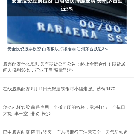
安全投资股票投资 白酒板块持续走弱 贵州茅台跌近3%
股票配资什么意思 又有期货公司公告：终止全部合作！期货居
间人仅剩36名，行业开启“留量”转型
在线股票配资 8月11日无锡建筑钢材小幅走强。沙钢3470
怎么杠杆炒股 薛岳启用一个撤了职的败将，竟然打出一个抗日
大捷_李玉堂_进攻_长沙
巴中股票配资 降雨+轻雾，广东假期行车注意安全｜天气早知道