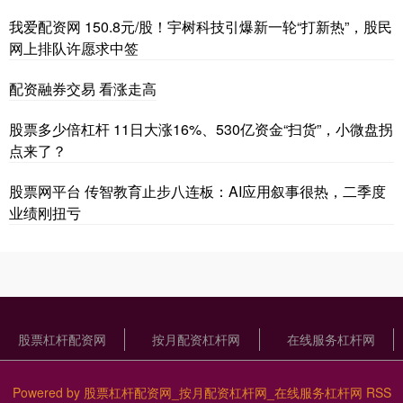
我爱配资网 150.8元/股！宇树科技引爆新一轮“打新热”，股民
网上排队许愿求中签
配资融券交易 看涨走高
股票多少倍杠杆 11日大涨16%、530亿资金“扫货”，小微盘拐
点来了？
股票网平台 传智教育止步八连板：AI应用叙事很热，二季度
业绩刚扭亏
股票杠杆配资网
按月配资杠杆网
在线服务杠杆网
Powered by
股票杠杆配资网_按月配资杠杆网_在线服务杠杆网
RSS