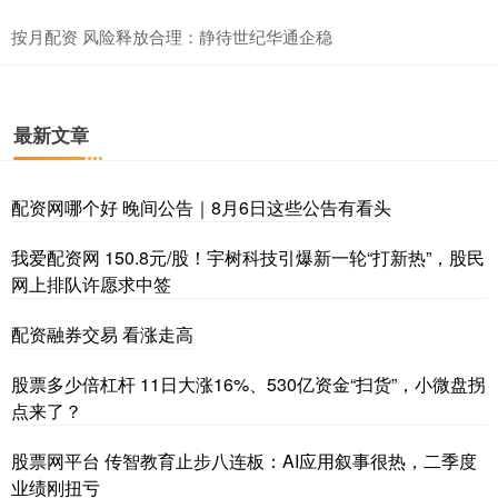
按月配资 风险释放合理：静待世纪华通企稳
最新文章
配资网哪个好 晚间公告｜8月6日这些公告有看头
我爱配资网 150.8元/股！宇树科技引爆新一轮“打新热”，股民
网上排队许愿求中签
配资融券交易 看涨走高
股票多少倍杠杆 11日大涨16%、530亿资金“扫货”，小微盘拐
点来了？
股票网平台 传智教育止步八连板：AI应用叙事很热，二季度
业绩刚扭亏