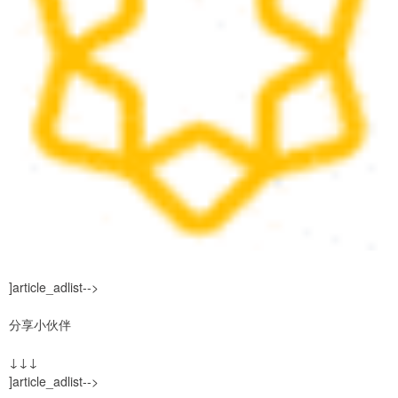
]article_adlist-->
分享小伙伴
↓↓↓
]article_adlist-->