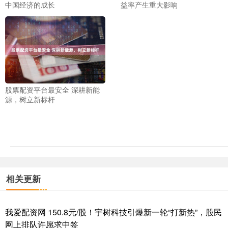
中国经济的成长
益率产生重大影响
股票配资平台最安全 深耕新能
源，树立新标杆
相关更新
我爱配资网 150.8元/股！宇树科技引爆新一轮“打新热”，股民
网上排队许愿求中签