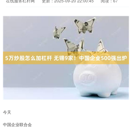
在线服务杠杆网
更新：2025-09-20 22:00:45
阅读：67
今天
中国企业联合会