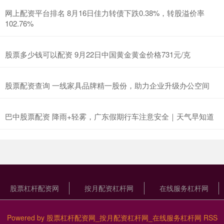
网上配资平台排名 8月16日佳力转债下跌0.38%，转股溢价率
102.76%
股票多少钱可以配资 9月22日中国黄金黄金价格731元/克
股票配资查询 一线家具品牌精一股份，助力企业升级办公空间
巴中股票配资 降雨+轻雾，广东假期行车注意安全｜天气早知道
股票杠杆配资网
按月配资杠杆网
在线服务杠杆网
Powered by
股票杠杆配资网_按月配资杠杆网_在线服务杠杆网
RSS