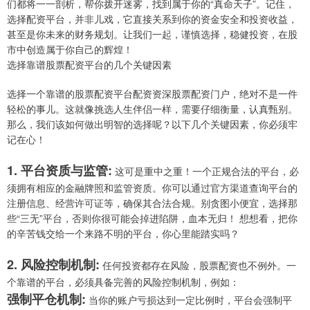
们都将一一剖析，帮你拨开迷雾，找到属于你的“真命天子”。记住，
选择配资平台，并非儿戏，它直接关系到你的资金安全和投资收益，
甚至是你未来的财务规划。让我们一起，谨慎选择，稳健投资，在股
市中创造属于你自己的辉煌！
选择靠谱股票配资平台的几个关键因素
选择一个靠谱的股票配资平台配资资深股票配资门户，绝对不是一件
轻松的事儿。这就像挑选人生伴侣一样，需要仔细衡量，认真甄别。
那么，我们该如何做出明智的选择呢？以下几个关键因素，你必须牢
记在心！
1. 平台资质与监管:
这可是重中之重！一个正规合法的平台，必
须拥有相应的金融牌照和监管资质。你可以通过官方渠道查询平台的
注册信息、经营许可证等，确保其合法合规。别贪图小便宜，选择那
些“三无”平台，否则你很可能会掉进陷阱，血本无归！ 想想看，把你
的辛苦钱交给一个来路不明的平台，你心里能踏实吗？
2. 风险控制机制:
任何投资都存在风险，股票配资也不例外。一
个靠谱的平台，必须具备完善的风险控制机制，例如：
强制平仓机制:
当你的账户亏损达到一定比例时，平台会强制平