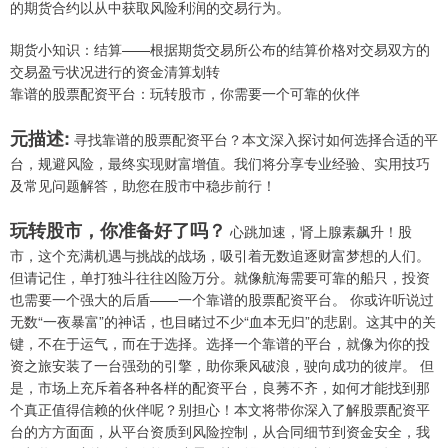
的期货合约以从中获取风险利润的交易行为。
期货小知识：结算——根据期货交易所公布的结算价格对交易双方的
交易盈亏状况进行的资金清算划转
靠谱的股票配资平台：玩转股市，你需要一个可靠的伙伴
元描述:
寻找靠谱的股票配资平台？本文深入探讨如何选择合适的平
台，规避风险，最终实现财富增值。我们将分享专业经验、实用技巧
及常见问题解答，助您在股市中稳步前行！
玩转股市，你准备好了吗？
心跳加速，肾上腺素飙升！股
市，这个充满机遇与挑战的战场，吸引着无数追逐财富梦想的人们。
但请记住，单打独斗往往凶险万分。就像航海需要可靠的船只，投资
也需要一个强大的后盾——一个靠谱的股票配资平台。 你或许听说过
无数“一夜暴富”的神话，也目睹过不少“血本无归”的悲剧。这其中的关
键，不在于运气，而在于选择。选择一个靠谱的平台，就像为你的投
资之旅安装了一台强劲的引擎，助你乘风破浪，驶向成功的彼岸。 但
是，市场上充斥着各种各样的配资平台，良莠不齐，如何才能找到那
个真正值得信赖的伙伴呢？别担心！本文将带你深入了解股票配资平
台的方方面面，从平台资质到风险控制，从合同细节到资金安全，我