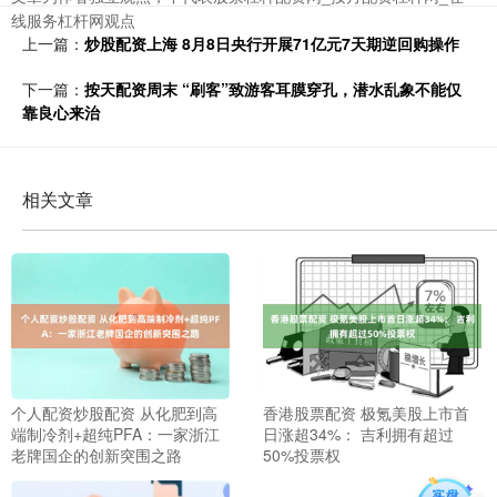
线服务杠杆网观点
上一篇：
炒股配资上海 8月8日央行开展71亿元7天期逆回购操作
下一篇：
按天配资周末 “刷客”致游客耳膜穿孔，潜水乱象不能仅
靠良心来治
相关文章
个人配资炒股配资 从化肥到高
香港股票配资 极氪美股上市首
端制冷剂+超纯PFA：一家浙江
日涨超34%： 吉利拥有超过
老牌国企的创新突围之路
50%投票权