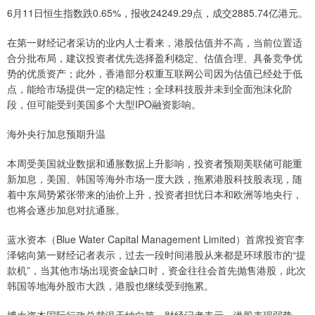
6月11日恒生指数跌0.65%，报收24249.29点，成交2885.74亿港元。
在第一财经记者采访的业内人士看来，港股估值并不高，当前位置适
合分批布局，建议投资者优先选择盈利稳定、估值合理、具备竞争优
势的优质资产；此外，香港部分权重互联网公司因为估值已经处于低
点，能给市场提供一定的稳定性；全球科技股并未到全面泡沫化阶
段，但可能受到美国多个大型IPO融资影响。
海外央行加息预期升温
本周受美国就业数据和通胀数据上升影响，投资者预期美联储可能重
新加息，美国、韩国等海外市场一度大跌，拖累港股科技股表现，随
着中东局势紧张带来的油价上升，投资者担忧日本和欧洲等地央行，
也将会逐步加息对抗通胀。
蓝水资本（Blue Water Capital Management Limited）首席投资官李
泽铭向第一财经记者表示，过去一段时间港股从来都是环球股市的“提
款机”，当其他市场出现资金缺口时，资金往往会首先抛售港股，此次
韩国等地海外股市大跌，港股也继续受到拖累。