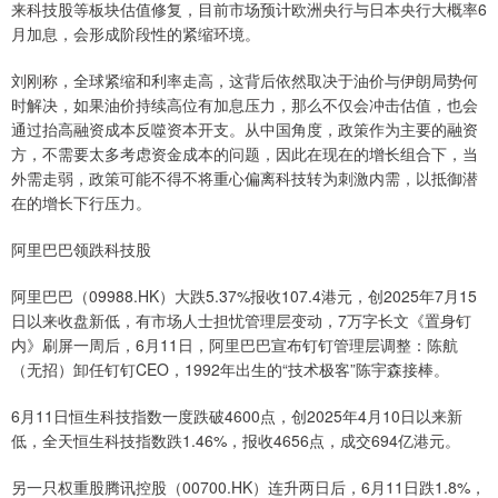
来科技股等板块估值修复，目前市场预计欧洲央行与日本央行大概率6
月加息，会形成阶段性的紧缩环境。
刘刚称，全球紧缩和利率走高，这背后依然取决于油价与伊朗局势何
时解决，如果油价持续高位有加息压力，那么不仅会冲击估值，也会
通过抬高融资成本反噬资本开支。从中国角度，政策作为主要的融资
方，不需要太多考虑资金成本的问题，因此在现在的增长组合下，当
外需走弱，政策可能不得不将重心偏离科技转为刺激内需，以抵御潜
在的增长下行压力。
阿里巴巴领跌科技股
阿里巴巴（09988.HK）大跌5.37%报收107.4港元，创2025年7月15
日以来收盘新低，有市场人士担忧管理层变动，7万字长文《置身钉
内》刷屏一周后，6月11日，阿里巴巴宣布钉钉管理层调整：陈航
（无招）卸任钉钉CEO，1992年出生的“技术极客”陈宇森接棒。
6月11日恒生科技指数一度跌破4600点，创2025年4月10日以来新
低，全天恒生科技指数跌1.46%，报收4656点，成交694亿港元。
另一只权重股腾讯控股（00700.HK）连升两日后，6月11日跌1.8%，