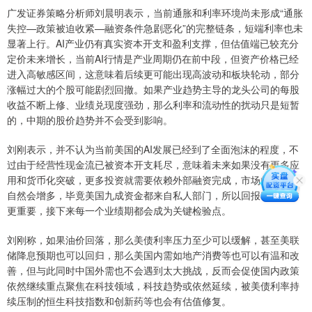
广发证券策略分析师刘晨明表示，当前通胀和利率环境尚未形成“通胀
失控—政策被迫收紧—融资条件急剧恶化”的完整链条，短端利率也未
显著上行。AI产业仍有真实资本开支和盈利支撑，但估值端已较充分
定价未来增长，当前AI行情是产业周期仍在前中段，但资产价格已经
进入高敏感区间，这意味着后续更可能出现高波动和板块轮动，部分
涨幅过大的个股可能剧烈回撤。如果产业趋势主导的龙头公司的每股
收益不断上修、业绩兑现度强劲，那么利率和流动性的扰动只是短暂
的，中期的股价趋势并不会受到影响。
刘刚表示，并不认为当前美国的AI发展已经到了全面泡沫的程度，不
过由于经营性现金流已被资本开支耗尽，意味着未来如果没有更多应
用和货币化突破，更多投资就需要依赖外部融资完成，市场的疑问也
自然会增多，毕竟美国九成资金都来自私人部门，所以回报率和成本
更重要，接下来每一个业绩期都会成为关键检验点。
刘刚称，如果油价回落，那么美债利率压力至少可以缓解，甚至美联
储降息预期也可以回归，那么美国内需如地产消费等也可以有温和改
善，但与此同时中国外需也不会遇到太大挑战，反而会促使国内政策
依然继续重点聚焦在科技领域，科技趋势或依然延续，被美债利率持
续压制的恒生科技指数和创新药等也会有估值修复。