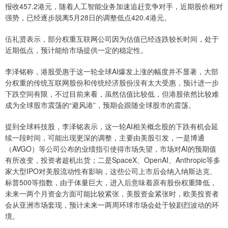
报收457.2港元，随着人工智能业务加速追赶竞争对手，近期股价相对
强势，已经逐步脱离5月28日的调整低点420.4港元。
伍礼贤表示，部分权重互联网公司因为估值已经连跌较长时间，处于
近期低点，预计能给市场提供一定的稳定性。
李泽铭称，港股受惠于这一轮全球AI爆发上涨的幅度并不显著，大部
分权重的传统互联网股份和传统经济股份没有太大受惠，预计进一步
下跌空间有限，不过目前来看，虽然估值比较低，但港股依然比较难
成为全球股市震荡的“避风港”，预期会跟随全球股市的震荡。
提到全球科技股，李泽铭表示，这一轮AI相关概念股的下跌有机会延
续一段时间，可能出现更深的调整，主要由美股引发，一是博通
（AVGO）等公司公布的业绩指引使得市场失望，市场对AI的预期值
有所改变，投资者趁机出货；二是SpaceX、OpenAI、Anthropic等多
家大型IPO对美股流动性有影响，这些公司上市后会纳入纳斯达克、
标普500等指数，由于体量巨大，进入后意味着原有股份权重降低，
未来一两个月资金方面可能比较紧张，美股资金紧张时，欧美投资者
会从亚洲市场套现，预计未来一两周环球市场会处于较剧烈波动的环
境。