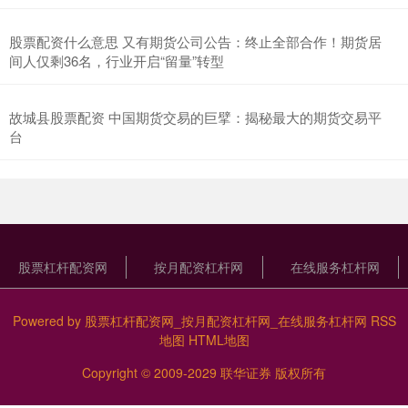
股票配资什么意思 又有期货公司公告：终止全部合作！期货居
间人仅剩36名，行业开启“留量”转型
故城县股票配资 中国期货交易的巨擘：揭秘最大的期货交易平
台
股票杠杆配资网
按月配资杠杆网
在线服务杠杆网
Powered by
股票杠杆配资网_按月配资杠杆网_在线服务杠杆网
RSS
地图
HTML地图
Copyright
© 2009-2029
联华证券
版权所有