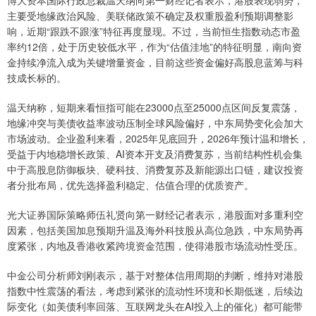
博大资本国际行政总裁温天纳向第一财经记者表示，港股表现弱势，
主要受地缘政治风险、美联储政策不确定及权重股盈利预期调整影
响，近期“跟跌不跟涨”特征再度显现。不过，当前恒生指数动态市盈
率约12倍，处于历史较低水平，作为“估值洼地”的特征明显，南向资
金持续净流入成为关键增量资金，目前这些资金偏好高股息蓝筹与科
技成长标的。
温天纳称，短期来看恒指可能在23000点至25000点区间反复震荡，
地缘冲突与美债收益率波动压制全球风险偏好，中东局势变化会加大
市场波动。企业盈利来看，2025年见底回升，2026年预计温和增长，
受益于内地稳增长政策、AI资本开支及消费复苏，当前结构性机会集
中于高股息防御板块、硬科技、消费复苏及新能源出口链，建议投资
者分批布局，优先选择盈利稳定、估值合理的优质资产。
光大证券国际策略师伍礼贤向第一财经记者表示，港股面对多重利空
因素，包括美国加息预期升温及海外科技股从高位急跌，中东局势再
度紧张，内地及香港收紧跨境资金范围，使得港股市场流动性受压。
中金公司分析师刘刚表示，基于对整体信用周期的判断，维持对港股
指数中性震荡的看法，考虑到紧张的流动性环境和长期低迷，后续边
际变化（如美债利率回落、互联网龙头在AI投入上的催化）都可能带