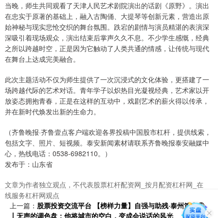
当晚，师生共同观看了天津人民艺术剧院演出的话剧《原野》。演出
在忠实于原著的基础上，融入古陶俑、大提琴等创新元素，营造出原
始神秘与现实悲怆交织的舞台氛围。跌宕的剧情与演员精湛的表演深
深吸引着现场观众，演出结束后掌声久久不息。不少学生感慨，经典
之所以跨越时空，正是因为它触动了人类共通的情感，让传统与现代
在舞台上达成完美融合。
此次主题活动不仅为师生提供了一次沉浸式的文化体验，更搭建了一
场跨越代际的艺术对话。青年学子以炽热目光凝视经典，艺术家以开
放姿态拥抱青春，正是在这样的互动中，戏剧艺术的薪火得以传承，
并在新时代焕发出新的生命力。
（齐鲁晚报·齐鲁壹点客户端欢迎各界投稿中国股市杠杆，提供线索，
包括文字、照片、短视频。泰安新闻素材请联系齐鲁晚报泰安融媒中
心，热线电话：0538-6982110。）
发布于：山东省
文章为作者独立观点，不代表股票杠杆配资网_按月配资杠杆网_在
线服务杠杆网观点
上一篇：
股票投资交流平台 【榜样力量】自强与助残·泰州篇章②
丨无声的调色盘：他将城市的空白，变成会说话的风光