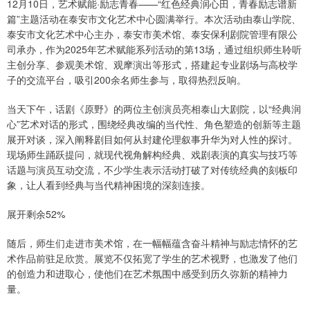
12月10日，艺术赋能·励志青春——“红色经典润心田，青春励志谱新
篇”主题活动在泰安市文化艺术中心圆满举行。本次活动由泰山学院、
泰安市文化艺术中心主办，泰安市美术馆、泰安保利剧院管理有限公
司承办，作为2025年艺术赋能系列活动的第13场，通过组织师生聆听
主创分享、参观美术馆、观摩演出等形式，搭建起专业剧场与高校学
子的交流平台，吸引200余名师生参与，取得热烈反响。
当天下午，话剧《原野》的两位主创演员亮相泰山大剧院，以“经典润
心”艺术对话的形式，围绕经典改编的当代性、角色塑造的创新等主题
展开对谈，深入阐释剧目如何从封建伦理叙事升华为对人性的探讨。
现场师生踊跃提问，就现代视角解构经典、戏剧表演的真实与技巧等
话题与演员互动交流，不少学生表示活动打破了对传统经典的刻板印
象，让人看到经典与当代精神困境的深刻连接。
展开剩余52%
随后，师生们走进市美术馆，在一幅幅蕴含奋斗精神与励志情怀的艺
术作品前驻足欣赏。展览不仅拓宽了学生的艺术视野，也激发了他们
的创造力和进取心，使他们在艺术氛围中感受到历久弥新的精神力
量。