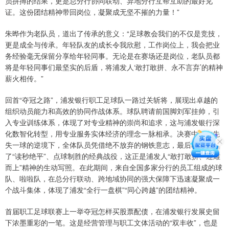
员拼搏的结果，更是总分行协同联动、异地分行互帮互助的最好见
证。这份团结精神带回岗位，凝聚成无坚不摧的力量！”
朱晔作为老队员，道出了传承的意义：“足球教会我们的不仅是竞技，
更是成全与传承。年轻队友的成长令我欣慰，工作岗位上，我会把业
务经验毫无保留分享给年轻同事。无论是在赛场还是岗位，老队员都
将是年轻同事们最坚实的后盾，将浦发人‘敢打敢拼、永不言弃’的精神
薪火相传。”
回首“夺冠之路”，浦发银行职工足球队一路过关斩将，展现出卓越的
组织动员能力和高效的协同作战体系。球队聘请前国脚刘军挂帅，引
入专业训练体系，体现了对专业精神的崇尚和追求，这与浦发银行深
化数智化转型，用专业服务实体经济的理念一脉相承。决赛中，在先
失一球的逆境下，全体队员凭借绝不放弃的钢铁意志，最后时刻上演
了“读秒绝平”、点球制胜的经典战役，这正是浦发人“敢打敢拼、迎难
而上”精神的生动写照。在此期间，来自全国多家分行的员工组成的球
队、啦啦队，在总分行联动、跨地域协同的强大保障下迅速凝聚成一
个战斗集体，体现了浦发“全行一盘棋”“同心跨越”的团结精神。
首届职工足球联赛上一举夺冠怎样买股票配债，在浦发银行发展史留
下浓墨重彩的一笔。这是经营管理与职工文体活动的“双丰收”，也是