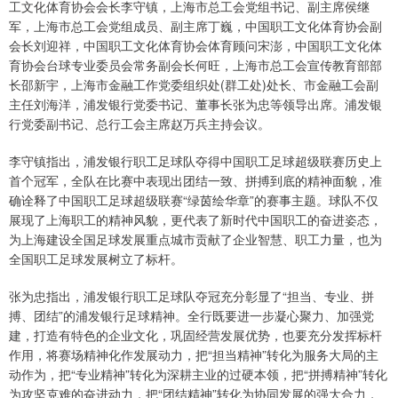
工文化体育协会会长李守镇，上海市总工会党组书记、副主席侯继
军，上海市总工会党组成员、副主席丁巍，中国职工文化体育协会副
会长刘迎祥，中国职工文化体育协会体育顾问宋澎，中国职工文化体
育协会台球专业委员会常务副会长何旺，上海市总工会宣传教育部部
长邵新宇，上海市金融工作党委组织处(群工处)处长、市金融工会副
主任刘海洋，浦发银行党委书记、董事长张为忠等领导出席。浦发银
行党委副书记、总行工会主席赵万兵主持会议。
李守镇指出，浦发银行职工足球队夺得中国职工足球超级联赛历史上
首个冠军，全队在比赛中表现出团结一致、拼搏到底的精神面貌，准
确诠释了中国职工足球超级联赛“绿茵绘华章”的赛事主题。球队不仅
展现了上海职工的精神风貌，更代表了新时代中国职工的奋进姿态，
为上海建设全国足球发展重点城市贡献了企业智慧、职工力量，也为
全国职工足球发展树立了标杆。
张为忠指出，浦发银行职工足球队夺冠充分彰显了“担当、专业、拼
搏、团结”的浦发银行足球精神。全行既要进一步凝心聚力、加强党
建，打造有特色的企业文化，巩固经营发展优势，也要充分发挥标杆
作用，将赛场精神化作发展动力，把“担当精神”转化为服务大局的主
动作为，把“专业精神”转化为深耕主业的过硬本领，把“拼搏精神”转化
为攻坚克难的奋进动力，把“团结精神”转化为协同发展的强大合力，