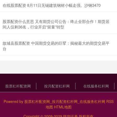
在线股票配资 8月11日无锡建筑钢材小幅走强。沙钢3470
股票配资什么意思 又有期货公司公告：终止全部合作！期货居
间人仅剩36名，行业开启“留量”转型
故城县股票配资 中国期货交易的巨擘：揭秘最大的期货交易平
台
股票杠杆配资网
按月配资杠杆网
在线服务杠杆网
Powered by
股票杠杆配资网_按月配资杠杆网_在线服务杠杆网
RSS
地图
HTML地图
Copyright
© 2009-2029
联华证券
版权所有