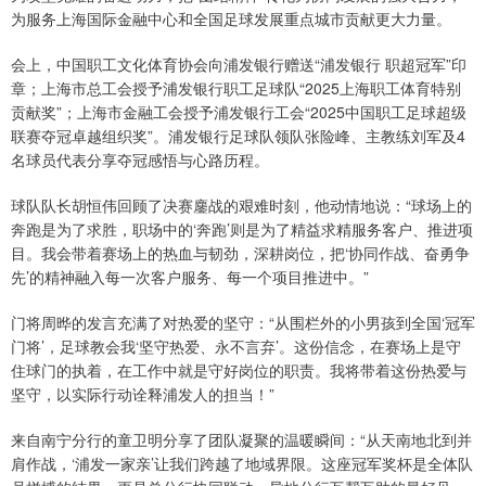
为服务上海国际金融中心和全国足球发展重点城市贡献更大力量。
会上，中国职工文化体育协会向浦发银行赠送“浦发银行 职超冠军”印
章；上海市总工会授予浦发银行职工足球队“2025上海职工体育特别
贡献奖”；上海市金融工会授予浦发银行工会“2025中国职工足球超级
联赛夺冠卓越组织奖”。浦发银行足球队领队张险峰、主教练刘军及4
名球员代表分享夺冠感悟与心路历程。
球队队长胡恒伟回顾了决赛鏖战的艰难时刻，他动情地说：“球场上的
奔跑是为了求胜，职场中的‘奔跑’则是为了精益求精服务客户、推进项
目。我会带着赛场上的热血与韧劲，深耕岗位，把‘协同作战、奋勇争
先’的精神融入每一次客户服务、每一个项目推进中。”
门将周晔的发言充满了对热爱的坚守：“从围栏外的小男孩到全国‘冠军
门将’，足球教会我‘坚守热爱、永不言弃’。这份信念，在赛场上是守
住球门的执着，在工作中就是守好岗位的职责。我将带着这份热爱与
坚守，以实际行动诠释浦发人的担当！”
来自南宁分行的童卫明分享了团队凝聚的温暖瞬间：“从天南地北到并
肩作战，‘浦发一家亲’让我们跨越了地域界限。这座冠军奖杯是全体队