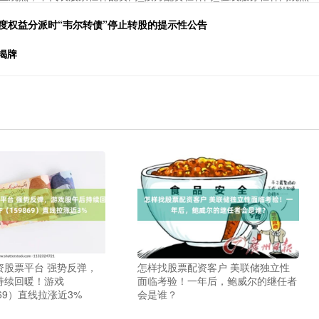
4年度权益分派时“韦尔转债”停止转股的提示性公告
揭牌
资股票平台 强势反弹，
怎样找股票配资客户 美联储独立性
持续回暖！游戏
面临考验！一年后，鲍威尔的继任者
869）直线拉涨近3%
会是谁？