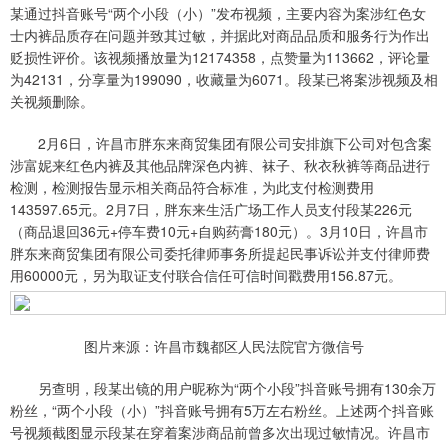
某通过抖音账号“两个小段（小）”发布视频，主要内容为案涉红色女
士内裤品质存在问题并致其过敏，并据此对商品品质和服务行为作出
贬损性评价。该视频播放量为12174358，点赞量为113662，评论量
为42131，分享量为199090，收藏量为6071。段某已将案涉视频及相
关视频删除。
2月6日，许昌市胖东来商贸集团有限公司安排旗下公司对包含案
涉富妮来红色内裤及其他品牌深色内裤、袜子、秋衣秋裤等商品进行
检测，检测报告显示相关商品符合标准，为此支付检测费用
143597.65元。2月7日，胖东来生活广场工作人员支付段某226元
（商品退回36元+停车费10元+自购药膏180元）。3月10日，许昌市
胖东来商贸集团有限公司委托律师事务所提起民事诉讼并支付律师费
用60000元，另为取证支付联合信任可信时间戳费用156.87元。
图片来源：许昌市魏都区人民法院官方微信号
另查明，段某出镜的用户昵称为“两个小段”抖音账号拥有130余万
粉丝，“两个小段（小）”抖音账号拥有5万左右粉丝。上述两个抖音账
号视频截图显示段某在穿着案涉商品前曾多次出现过敏情况。许昌市