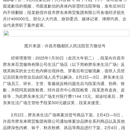
面道歉信的视频，书面道歉信的具体内容需经法院审核，发布后30日
内不得删除；段某赔偿许昌市胖东来商贸集团有限公司各项经济损失
共计400000元。部分人大代表、政协委员、媒体记者、律师代表、企
业代表旁听了案件庭审。
图片来源：许昌市魏都区人民法院官方微信号
经审理查明：2025年1月30日（农历大年初二），段某向许昌市
胖东来百货服饰有限公司生活广场店（以下简称胖东来生活广场）反
馈其购买的女士红色内裤出现掉色、穿着后有过敏现象，值班人员登
记后回复待营业后由区域人员予以解决。2月2日—3日，胖东来生活
广场员工、班长、主管、客服就反映问题先后与段某沟通、协商、致
歉，并陪同其就医检查。经许昌市中心医院检查，段某患有皮炎、皮
疹等，为此胖东来生活广场支付医疗费1144.13元。就诊结束后，胖
东来生活广场主管给予段某500元建议奖，段某未接受。
2月2日，胖东来生活广场将案涉货号商品下架。2月4日—5日，
许昌市胖东来商贸集团有限公司通知将案涉品牌全系列商品以及其他
品牌深色内裤、袜子、秋衣秋裤、床品等商品进行下架。2月4日，段