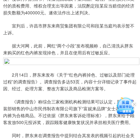
付的质检费用、维权合理支出等因素，法院酌定段某应当赔偿的经济
损失数额为400000元。遂依法作出上述判决。
宣判后，许昌市胖东来商贸集团有限公司和段某当庭均表示暂不
上诉。
据大河网，此前，网红“两个小段”发布视频称，自己清洗从胖东
来购买的红色内裤发现掉色，并且在使用后有过敏反应。
2月14日，胖东来发布《关于“红色内裤掉色、过敏以及部门处理
过程”的调查报告》。调查报告多达53页，内容十分详细记录了事件起
因、经过、处理方案、整改方案以及商品检测方案等。
《调查报告》称综合三家检测机构检测结果可以认定，胖东来服
装部销售的中山市民伟制衣有限公司旗下“富妮来品牌”女士基础舒适
内裤为合格商品。不过依据《胖东来客诉处理标准》，胖东来给予顾
客发放500元投诉奖，跟踪顾客健康恢复状况并承担相关医疗费用。
同时，胖东来在调查报告中提到结合其发表的视频引起的社会关