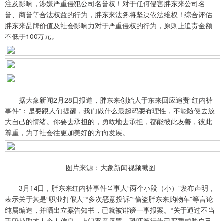
注及影响，涉嫌严重侵犯公司名誉权！对于任何侵害胖东来公司名
誉、商誉等合法权益的行为，胖东来法务将坚决依法维权！综合评估
胖东来品牌价值及社会影响力对于严重侵权的行为，原则上追责金额
不低于100万元。
据大象新闻2月28日报道，胖东来创始人于东来回应追责“红内裤
事件”：是要跟人们提醒，我们做什么最起码要有理性，不能随便去放
大自己的情绪。你要去承担的，勇敢地去承担，都能彼此友善，彼此
尊重，为了社会往更加美好的方向发展。
图片来源：大象新闻视频截图
3月14日，胖东来红内裤事件当事人“两个小段（小）”发布声明，
表示关于其是“职业打假人”“多次恶意投诉”“偷盗胖东来购物车”等言论
纯属编造，并晒出立案告知书，已就被诽谤一事报案。“关于通过不当
手段获取本人个人信息，上门恶意辱骂，恐吓等行为已严重威胁自己