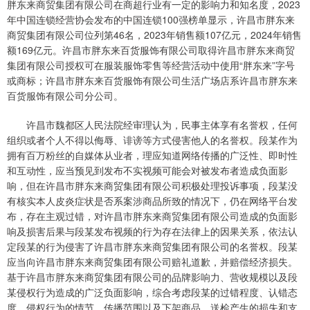
胖东来商贸集团有限公司在商超行业有一定的影响力和知名度，2023
年中国连锁经营协会发布的中国连锁100强榜单显示，许昌市胖东来
商贸集团有限公司位列第46名，2023年销售额107亿元，2024年销售
额169亿元。许昌市胖东来百货服饰有限公司取得许昌市胖东来商贸
集团有限公司授权可在服装服饰零售等经营活动中使用“胖东来”字号
或商标；许昌市胖东来百货服饰有限公司生活广场店系许昌市胖东来
百货服饰有限公司分公司。
许昌市魏都区人民法院经审理认为，民事主体享有名誉权，任何
组织或者个人不得以侮辱、诽谤等方式侵害他人的名誉权。段某作为
拥有百万粉丝的自媒体从业者，理应知道网络传播的广泛性、即时性
和互动性，应当预见到发布不实视频可能会对被发布者造成负面影
响，但在许昌市胖东来商贸集团有限公司积极处理投诉事项，段某没
有核实本人皮炎症状是否系案涉商品所致的情况下，仍在网络平台发
布，存在主观过错，对许昌市胖东来商贸集团有限公司造成的负面影
响及损害后果与段某发布视频的行为存在法律上的因果关系，依法认
定段某的行为侵害了许昌市胖东来商贸集团有限公司的名誉权。段某
应当向许昌市胖东来商贸集团有限公司赔礼道歉，并赔偿经济损失。
基于许昌市胖东来商贸集团有限公司的品牌影响力、营收规模以及段
某侵权行为造成的广泛负面影响，综合考虑段某的过错程度、认错态
度、侵权行为的情节、传播范围以及下架商品、送检产生的损失和支