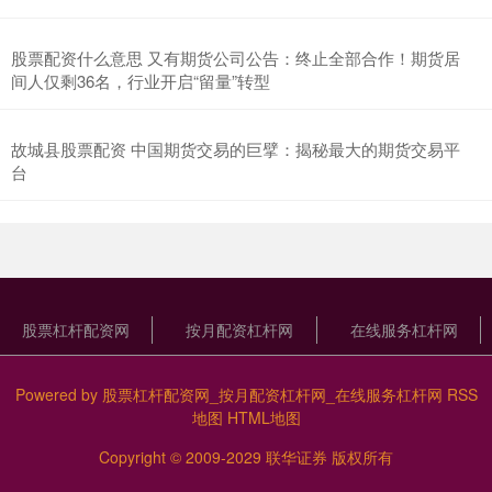
股票配资什么意思 又有期货公司公告：终止全部合作！期货居
间人仅剩36名，行业开启“留量”转型
故城县股票配资 中国期货交易的巨擘：揭秘最大的期货交易平
台
股票杠杆配资网
按月配资杠杆网
在线服务杠杆网
Powered by
股票杠杆配资网_按月配资杠杆网_在线服务杠杆网
RSS
地图
HTML地图
Copyright
© 2009-2029
联华证券
版权所有