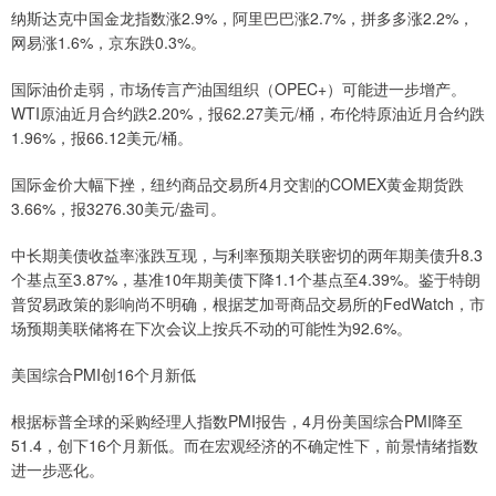
纳斯达克中国金龙指数涨2.9%，阿里巴巴涨2.7%，拼多多涨2.2%，
网易涨1.6%，京东跌0.3%。
国际油价走弱，市场传言产油国组织（OPEC+）可能进一步增产。
WTI原油近月合约跌2.20%，报62.27美元/桶，布伦特原油近月合约跌
1.96%，报66.12美元/桶。
国际金价大幅下挫，纽约商品交易所4月交割的COMEX黄金期货跌
3.66%，报3276.30美元/盎司。
中长期美债收益率涨跌互现，与利率预期关联密切的两年期美债升8.3
个基点至3.87%，基准10年期美债下降1.1个基点至4.39%。鉴于特朗
普贸易政策的影响尚不明确，根据芝加哥商品交易所的FedWatch，市
场预期美联储将在下次会议上按兵不动的可能性为92.6%。
美国综合PMI创16个月新低
根据标普全球的采购经理人指数PMI报告，4月份美国综合PMI降至
51.4，创下16个月新低。而在宏观经济的不确定性下，前景情绪指数
进一步恶化。