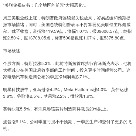
*美联储褐皮书：几个地区的前景“大幅恶化”。
周三美股全线上涨，特朗普政府连续就关税放风，贸易战缓和预期提
振市场情绪，同时，美国总统特朗普表示不打算罢免美联储主席鲍威
尔。截至收盘，道指涨419.59点，涨幅1.07%，报39606.57点，纳指
涨2.50%，报16708.05点，标普500指数涨1.67%，报5375.86点。
市场概述
个股方面，特斯拉涨5.3%，此前特斯拉首席执行官马斯克表示，他将
大幅减少在美国政府效率部的工作时间，投入更多时间经营公司。这
家电动汽车制造商公布的季度净利润暴跌71%。
明星科技股中，亚马逊涨4.2%，Meta Platforms涨4.0%，英伟达涨
3.6%，谷歌涨2.5%，苹果涨2.2%，微软涨1.9%。
英特尔涨5.5%，有消息称该芯片制造商将裁员20%以上。
波音涨6.1%，公司季度亏损小于预期，一季度生产和交付了更多的飞
机。