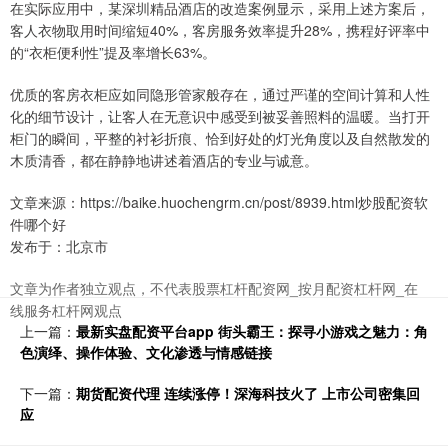
在实际应用中，某深圳精品酒店的改造案例显示，采用上述方案后，
客人衣物取用时间缩短40%，客房服务效率提升28%，携程好评率中
的“衣柜便利性”提及率增长63%。
优质的客房衣柜应如同隐形管家般存在，通过严谨的空间计算和人性
化的细节设计，让客人在无意识中感受到被妥善照料的温暖。当打开
柜门的瞬间，平整的衬衫折痕、恰到好处的灯光角度以及自然散发的
木质清香，都在静静地讲述着酒店的专业与诚意。
文章来源：https://baike.huochengrm.cn/post/8939.html炒股配资软
件哪个好
发布于：北京市
文章为作者独立观点，不代表股票杠杆配资网_按月配资杠杆网_在
线服务杠杆网观点
上一篇：
最新实盘配资平台app 街头霸王：探寻小游戏之魅力：角
色演绎、操作体验、文化渗透与情感链接
下一篇：
期货配资代理 连续涨停！深海科技火了 上市公司密集回
应