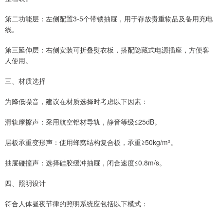
第二功能层：左侧配置3-5个带锁抽屉，用于存放贵重物品及备用充电
线。
第三延伸层：右侧安装可折叠熨衣板，搭配隐藏式电源插座，方便客
人使用。
三、材质选择
为降低噪音，建议在材质选择时考虑以下因素：
滑轨摩擦声：采用航空铝材导轨，静音等级≤25dB。
层板承重变形声：使用蜂窝结构复合板，承重≥50kg/m²。
抽屉碰撞声：选择硅胶缓冲抽屉，闭合速度≤0.8m/s。
四、照明设计
符合人体昼夜节律的照明系统应包括以下模式：