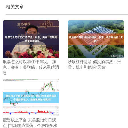
相关文章
股票怎么可以加杠杆 罕见！加
炒股杠杆是啥 偏执的犒赏：张
息，突变！美联储，传来重磅消
雪，机车和他的“天命”
息
配资线上平台 东吴股指每日观
点 |市场弱势震荡，个股跌多涨