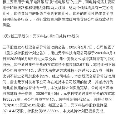
极主要应用于“电子电路铜箔”及“锂电铜箔”的生产，而电解铜箔主要应
用于印刷线路板和锂电池制造两大领域。这两个领域均具有一定的周
期性，这也导致电解铜箔产业具有周期性。这样的周期性也传导至电
解铜箔装备行业，下游行业投资周期性放缓可能导致公司业绩波动的
风险。
3天2板三孚股份：元亨科技6月5日减持1%股份
三孚股份发布股票交易异常波动的公告，2026年2月7日，公司披露了
《股东减持股份计划公告》，唐山元亨科技有限公司拟于2026年3月9
日至2026年6月8日通过大宗交易、集中竞价方式减持其所持有的公司
股份。其中通过集中竞价的方式减持不超过382.6万股，减持比例不超
过公司总股本的1%；通过大宗交易方式减持不超过765.2万股，减持
比例不超过公司总股本的2%。经公司核实，本次股票交易异常波动期
间，唐山元亨科技有限公司存在减持本公司股票的情况，其减持行为
与此前披露的减持计划一致，本次减持计划实施完毕。公司同日发布
股东减持股份结果，2026年6月5日，元亨科技通过集中竞价的方式减
持382万股，占公司总股本的1%，减持总金额约2亿元，减持价格区
间为50.55元至52.82元/股。截至公告日，元亨科技持股数量降至
9714.43万股，持股比例25.3889%，本次减持计划已提前完成。