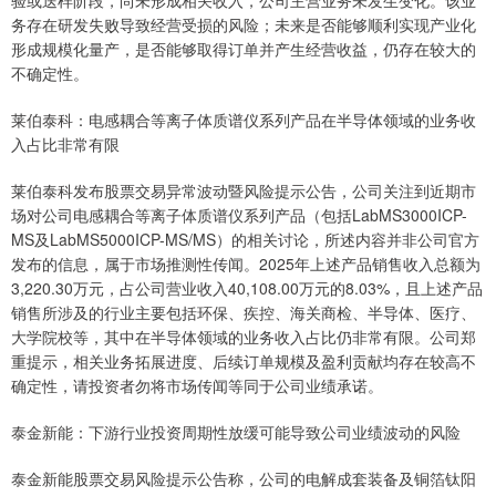
验或送样阶段，尚未形成相关收入，公司主营业务未发生变化。该业
务存在研发失败导致经营受损的风险；未来是否能够顺利实现产业化
形成规模化量产，是否能够取得订单并产生经营收益，仍存在较大的
不确定性。
莱伯泰科：电感耦合等离子体质谱仪系列产品在半导体领域的业务收
入占比非常有限
莱伯泰科发布股票交易异常波动暨风险提示公告，公司关注到近期市
场对公司电感耦合等离子体质谱仪系列产品（包括LabMS3000ICP-
MS及LabMS5000ICP-MS/MS）的相关讨论，所述内容并非公司官方
发布的信息，属于市场推测性传闻。2025年上述产品销售收入总额为
3,220.30万元，占公司营业收入40,108.00万元的8.03%，且上述产品
销售所涉及的行业主要包括环保、疾控、海关商检、半导体、医疗、
大学院校等，其中在半导体领域的业务收入占比仍非常有限。公司郑
重提示，相关业务拓展进度、后续订单规模及盈利贡献均存在较高不
确定性，请投资者勿将市场传闻等同于公司业绩承诺。
泰金新能：下游行业投资周期性放缓可能导致公司业绩波动的风险
泰金新能股票交易风险提示公告称，公司的电解成套装备及铜箔钛阳