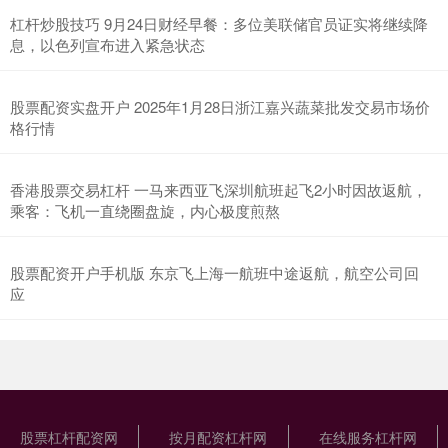
杠杆炒股技巧 9月24日财经早餐：多位美联储官员证实将继续降
息，以色列宣布进入紧急状态
股票配资实盘开户 2025年1月28日浙江嘉兴蔬菜批发交易市场价
格行情
香港股票交易杠杆 一马来西亚飞深圳航班起飞2小时因故返航，
乘客：飞机一直绕圈盘旋，内心极度煎熬
股票配资开户手机版 东京飞上海一航班中途返航，航空公司回
应
股票杠杆配资网
按月配资杠杆网
在线服务杠杆网