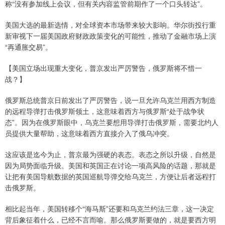
称“没有参加线上会议，但有关内容监管前期作了一个口头转达”。
美国大选的最新选情，对全球资本市场带来较大影响。华尔街投行重
新审视下一届美国政府财政政策变化的可能性，推动了金融市场上演
“再通胀交易”。
【美国立场出现重大变化，普京发出严厉警告，俄罗斯将不惜一
战？】
俄罗斯总统普京日前发出了严厉警告，说一旦允许乌克兰用西方制造
的远程导弹打击俄罗斯领土，这意味着西方与俄罗斯“处于战争状
态”。因为在俄罗斯眼中，乌克兰要想用导弹打击俄罗斯，需要北约人
员提供大量帮助，这意味着西方直接介入了俄乌冲突。
这应该是迄今为止，普京最为强硬的表态。表态之所以升级，自然是
因为局势面临升级。美国和英国正在讨论一项高风险的话题，那就是
让把有美国导航数据的英国巡航导弹交给乌克兰，方便让后者远程打
击俄罗斯。
相比起当年，美国转移个“海马斯”还要和乌克兰约法三章，这一决定
背后象征着什么，已经不言而喻。那么俄罗斯要做的，就是要西方明