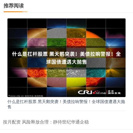
推荐阅读
什么是扛杆股票 黑天鹅突袭！美债拉响警报！全球国债遭遇大抛
售
按月配资 风险释放合理：静待世纪华通企稳