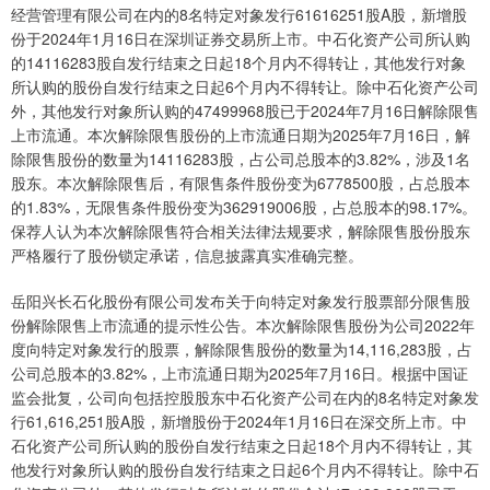
经营管理有限公司在内的8名特定对象发行61616251股A股，新增股
份于2024年1月16日在深圳证券交易所上市。中石化资产公司所认购
的14116283股自发行结束之日起18个月内不得转让，其他发行对象
所认购的股份自发行结束之日起6个月内不得转让。除中石化资产公司
外，其他发行对象所认购的47499968股已于2024年7月16日解除限售
上市流通。本次解除限售股份的上市流通日期为2025年7月16日，解
除限售股份的数量为14116283股，占公司总股本的3.82%，涉及1名
股东。本次解除限售后，有限售条件股份变为6778500股，占总股本
的1.83%，无限售条件股份变为362919006股，占总股本的98.17%。
保荐人认为本次解除限售符合相关法律法规要求，解除限售股份股东
严格履行了股份锁定承诺，信息披露真实准确完整。
岳阳兴长石化股份有限公司发布关于向特定对象发行股票部分限售股
份解除限售上市流通的提示性公告。本次解除限售股份为公司2022年
度向特定对象发行的股票，解除限售股份的数量为14,116,283股，占
公司总股本的3.82%，上市流通日期为2025年7月16日。根据中国证
监会批复，公司向包括控股股东中石化资产公司在内的8名特定对象发
行61,616,251股A股，新增股份于2024年1月16日在深交所上市。中
石化资产公司所认购的股份自发行结束之日起18个月内不得转让，其
他发行对象所认购的股份自发行结束之日起6个月内不得转让。除中石