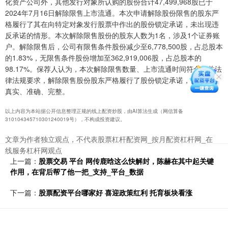
化资产公司外，其他发行对象所认购的股份合计47,499,968股已于
2024年7月16日解除限售上市流通。本次申请解除股份限售的股东严
格履行了其在向特定对象发行股票中作出的股份锁定承诺，未出现违
反承诺的情形。本次解除限售股份的股东人数为1名，涉及1个证券账
户。解除限售后，公司有限售条件股份减少至6,778,500股，占总股本
的1.83%，无限售条件股份增加至362,919,006股，占总股本的
98.17%。保荐人认为，本次解除限售数量、上市流通时间符合相关法
律法规要求，解除限售股份股东严格履行了股份锁定承诺，信息披露
真实、准确、完整。
以上内容为本站据公开信息整理正规的线上配资炒股，由AI算法生成（网信算备
310104345710301240019号），不构成投资建议。
文章为作者独立观点，不代表股票杠杆配资网_按月配资杠杆网_在
线服务杠杆网观点
上一篇：
股票交易 平台 网传鹿晗这么快解封，陈赫在其中起关键
作用，在背后帮了他一把_支持_平台_数据
下一篇：
股票配资平台哪家好 喜迎政策红利 托育板块看涨