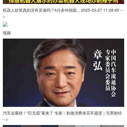
机器人炒菜真的没有灵魂吗？4分多钟就能... 2025-03-27 11:28:45 --
>
视频
汽车业重磅！“巨无霸”要来了 专家：刺激消费者买车愿望｜宅男财经
-->