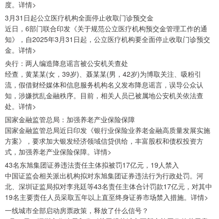
度。详情>
3月31日起公立医疗机构全面停止收取门诊预交金
近日，6部门联合印发《关于规范公立医疗机构预交金管理工作的通
知》，自2025年3月31日起，公立医疗机构要全面停止收取门诊预交
金。详情>
央行：两人编造降息谣言被公安机关查处
经查，黄某某(女，39岁)、聂某某(男，42岁)为博取关注、吸粉引
流，假借财经媒体和信息服务机构名义发布降息谣言，误导公众认
知，涉嫌扰乱金融秩序。目前，相关人员已被属地公安机关依法查
处。详情>
国家金融监管总局：加强养老产业保险保障
国家金融监管总局近日印发《银行业保险业养老金融高质量发展实施
方案》，要求加大银发经济领域信贷供给，丰富股权和债权投资方
式，加强养老产业保险保障。详情>
43名东旭集团证券违法责任主体拟被罚17亿元，19人禁入
中国证监会相关派出机构拟对东旭集团证券违法行为行政处罚。河
北、深圳证监局拟对李兆廷等43名责任主体合计罚款17亿元，对其中
19名主要责任人员采取五年以上直至终身证券市场禁入措施。详情>
一线城市全部启动房票政策，释放了什么信号？