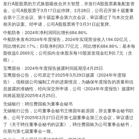
发行A股股票的方式换股吸收合并大智慧，并发行A股股票募集配套资
金。公司A股股票于3月17日起停牌。3月28日，公司召开第十届董事
会第十三次会议、第十届监事会第六次会议，审议通过了与本次交易
相关的议案。经申请，公司A股股票将于3月31日起复牌。
中船防务：2024年净利润同比增长684.86%
中船防务发布2024年年度报告，2024年实现营业收入194.02亿元，
同比增长20.17%；归母净利润3.77亿元，同比增长684.86%；基本每
股收益0.2669元；公司拟向全体股东每10股派发现金红利0.7元（含
税）。
宝鹰股份：2024年年度报告披露时间延期至4月25日
宝鹰股份公告，公司原定于2025年3月29日披露《2024年年度报
告》，现根据公司编制工作的进展情况，为确保年度报告的质量和信
息披露的准确性，经向深交所申请，公司《2024年年度报告》披露时
间将延期至2025年4月25日。
无锡银行：聘任费国栋为董事会秘书
无锡银行公告，公司董事会秘书王锋因年龄原因，辞去董事会秘书职
务。公司于2025年3月27日召开第七届董事会第三次会议，审议通过
了《关于聘任董事会秘书的议案》，聘任费国栋为公司董事会秘书，
任期与第七届董事会一致。