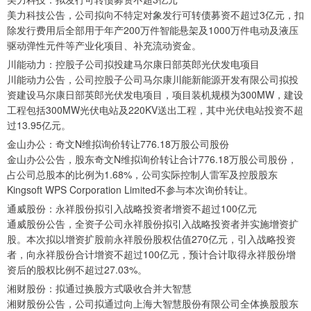
美力科技公告，公司拟向不特定对象发行可转债募资不超过3亿元，扣
除发行费用后全部用于年产200万件智能悬架及1000万件电动及液压
驱动弹性元件等产业化项目、补充流动资金。
川能动力：控股子公司拟投建马尔康日部英郎光伏发电项目
川能动力公告，公司控股子公司马尔康川能新能源开发有限公司拟投
资建设马尔康日部英郎光伏发电项目，项目装机规模为300MW，建设
工程包括300MW光伏电站及220KV送出工程，其中光伏电站投资不超
过13.95亿元。
金山办公：奇文N维拟询价转让776.18万股公司股份
金山办公公告，股东奇文N维拟询价转让合计776.18万股公司股份，
占公司总股本的比例为1.68%，公司实际控制人雷军及控股股东
Kingsoft WPS Corporation Limited不参与本次询价转让。
通威股份：永祥股份拟引入战略投资者增资不超过100亿元
通威股份公告，全资子公司永祥股份拟引入战略投资者并实施增资扩
股。本次拟以增资扩股前永祥股份股权估值270亿元，引入战略投资
者，向永祥股份合计增资不超过100亿元，预计合计取得永祥股份增
资后的股权比例不超过27.03%。
湘财股份：拟通过换股方式吸收合并大智慧
湘财股份公告，公司拟通过向上海大智慧股份有限公司全体换股股东