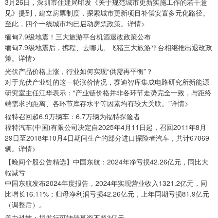
3月26日，深圳市住建局印发《关于规范城市更新实施工作的若干意
见》提到，建立房票制度，探索城市更新项目补偿安置多元化路径。
至此，四个一线城市均已启动房票政策。详情>
缅甸7.9级地震！三大旅游平台机酒退改政策公布
缅甸7.9级地震后，携程、去哪儿、飞猪三大旅游平台相继推出退改政
策。详情>
光伏产品价格上涨，行业如何实现“供需再平衡”？
对于光伏产业链的这一轮涨价情况，赛迪智库集成电路研究所新能源
研究室主任江华表示：“产业链价格并非各环节走势完全一致，与距终
端需求的距离、各环节库存水平等因素均有较大关联。”详情>
福特召回超6.9万辆车：6.7万辆为福特探险者
福特汽车(中国)有限公司决定自2025年4月11日起，召回2011年8月
29日至2018年10月4日期间生产的部分进口探险者汽车，共计67069
辆。详情>
【晚间个股公告精选】中国东航：2024年净亏损42.26亿元，同比大
幅减亏
中国东航发布2024年度报告，2024年实现营业收入1321.2亿元，同
比增长16.11%；归母净利润亏损42.26亿元，上年同期亏损81.9亿元
（调整后）。
美力科技：拟发行可转债募资不超3亿元