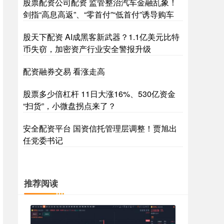
股票配资公司配资 监管整治汽车金融乱象！
剑指“高息高返”、“零首付”“低首付”诱导购车
股天下配资 AI成黑客新武器？1.1亿美元比特
币失窃，加密资产行业安全警报升级
配资融券交易 看涨走高
股票多少倍杠杆 11日大涨16%、530亿资金
“扫货”，小微盘拐点来了？
安全配资平台 国资信托管理层调整！贾旭出
任党委书记
推荐阅读