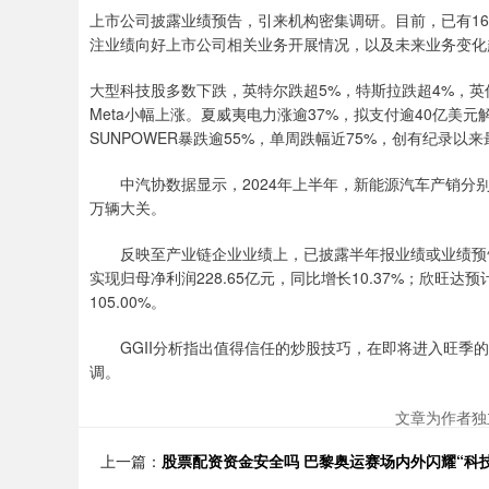
上市公司披露业绩预告，引来机构密集调研。目前，已有163
注业绩向好上市公司相关业务开展情况，以及未来业务变化
大型科技股多数下跌，英特尔跌超5%，特斯拉跌超4%，英
Meta小幅上涨。夏威夷电力涨逾37%，拟支付逾40亿
SUNPOWER暴跌逾55%，单周跌幅近75%，创有纪录以
中汽协数据显示，2024年上半年，新能源汽车产销分别完成49
万辆大关。
反映至产业链企业业绩上，已披露半年报业绩或业绩预告
实现归母净利润228.65亿元，同比增长10.37%；欣旺达预
105.00%。
GGII分析指出值得信任的炒股技巧，在即将进入旺季的
调。
文章为作者独
上一篇：
股票配资资金安全吗 巴黎奥运赛场内外闪耀“科