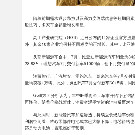
随着前期需求逐步释放以及高力度终端优惠等短期因素共同
股技巧，多家车企销量增长明显。
高工产业研究院（GGII）近日公布的11家企业官方披露
外，其余10家企业均保持不同程度的正增长。其中，比亚迪
头部新能源车企中，7月，比亚迪新能源汽车销量为342383
28.83%；理想汽车7月交付新车51000辆，创下月交付量的
鸿蒙智行、广汽埃安、零跑汽车、蔚来汽车等7月交付量
量均突破1万辆。此外，岚图汽车7月交付新车6015辆，同比
GGII方面分析认为，年中旺季将至，车市开始“反价格
再降价。随着价格战暂休，消费者观望情绪的消散反而对车
与此同时，新能源汽车加速渗透，持续蚕食燃油车份额。
利润空间看，核心零部件电池成本已大幅下降，电芯价格也
还是动力电池，表现都好于预期。