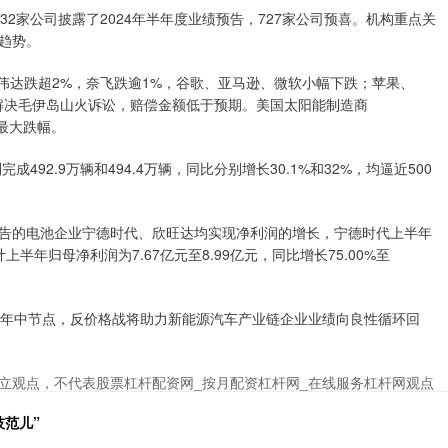
2家公司披露了2024年半年度业绩预告，727家公司预喜。机构重点关
趋势。
伟达跌超2%，奈飞跌逾1%，谷歌、亚马逊、微软小幅下跌；苹果、
美元解决毛伊岛山火诉讼，赔偿金额低于预期。美国太阳能制造商
来最大跌幅。
2.9万辆和494.4万辆，同比分别增长30.1%和32%，均逼近500
的电池企业宁德时代、欣旺达均实现净利润的增长，宁德时代上半年
计上半年归母净利润为7.67亿元至8.99亿元，同比增长75.00%至
年中节点，反价格战将助力新能源汽车产业链企业业绩向良性循环回
立观点，不代表股票杠杆配资网_按月配资杠杆网_在线服务杠杆网观点
技范儿”