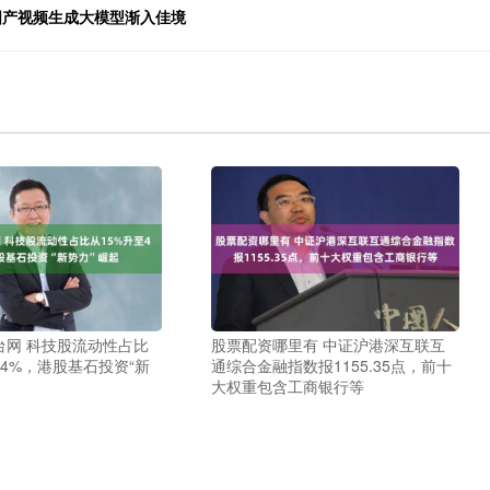
 国产视频生成大模型渐入佳境
台网 科技股流动性占比
股票配资哪里有 中证沪港深互联互
44%，港股基石投资“新
通综合金融指数报1155.35点，前十
大权重包含工商银行等