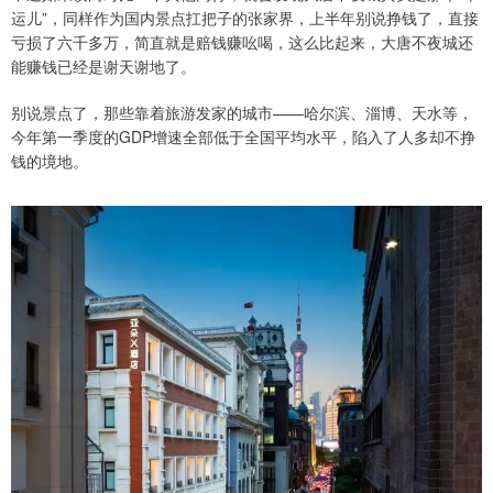
运儿”，同样作为国内景点扛把子的张家界，上半年别说挣钱了，直接
亏损了六千多万，简直就是赔钱赚吆喝，这么比起来，大唐不夜城还
能赚钱已经是谢天谢地了。
别说景点了，那些靠着旅游发家的城市——哈尔滨、淄博、天水等，
今年第一季度的GDP增速全部低于全国平均水平，陷入了人多却不挣
钱的境地。