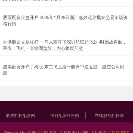
股票配资实盘开户 2025年1月28日浙江嘉兴蔬菜批发交易市场价
格行情
香港股票交易杠杆 一马来西亚飞深圳航班起飞2小时因故返航，
乘客：飞机一直绕圈盘旋，内心极度煎熬
股票配资开户手机版 东京飞上海一航班中途返航，航空公司回
应
股票杠杆配资网
按月配资杠杆网
在线服务杠杆网
Powered by
股票杠杆配资网_按月配资杠杆网_在线服务杠杆网
RSS