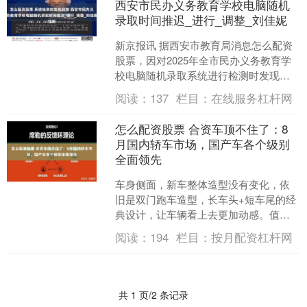
西安市民办义务教育学校电脑随机
录取时间推迟_进行_调整_刘佳妮
新京报讯 据西安市教育局消息怎么配资
股票，因对2025年全市民办义务教育学
校电脑随机录取系统进行检测时发现异
常，需对系统进行优化。 经研究决定，
阅读：
137
栏目：
在线服务杠杆网
将原定于7月27....
怎么配资股票 合资车顶不住了：8
月国内轿车市场，国产车各个级别
全面领先
车身侧面，新车整体造型没有变化，依
旧是双门跑车造型，长车头+短车尾的经
典设计，让车辆看上去更加动感。值得
一提的是，新车换装了全新的车轮尺
阅读：
194
栏目：
按月配资杠杆网
寸，相比现在的前后19英....
共 1 页/2 条记录