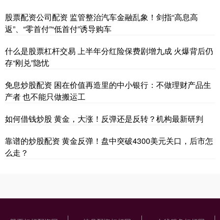
股票配资公司配资 监管整治汽车金融乱象！剑指“高息高
返”、“零首付”“低首付”诱导购车
什么是股票杠杆交易 上半年分红险保费剧增九成 火爆背后仍
存“刚兑”隐忧
免息炒股配资 困在价值再造里的中小银行：不做理财产品生
产者 也不能只做搬运工
如何借钱炒股 黄金，大涨！反弹还是反转？机构最新研判
靠谱的炒股配资 黄金反弹！盘中突破4300美元关口，后市怎
么走？