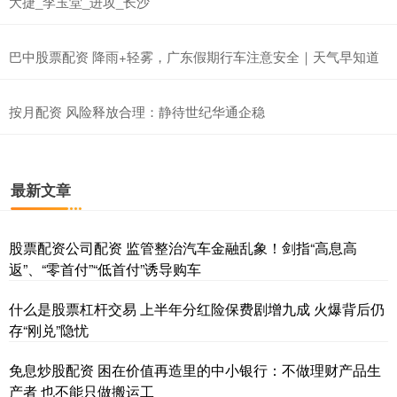
大捷_李玉堂_进攻_长沙
巴中股票配资 降雨+轻雾，广东假期行车注意安全｜天气早知道
按月配资 风险释放合理：静待世纪华通企稳
最新文章
股票配资公司配资 监管整治汽车金融乱象！剑指“高息高
返”、“零首付”“低首付”诱导购车
什么是股票杠杆交易 上半年分红险保费剧增九成 火爆背后仍
存“刚兑”隐忧
免息炒股配资 困在价值再造里的中小银行：不做理财产品生
产者 也不能只做搬运工