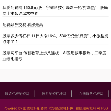
我爱配资网 150.8元/股！宇树科技引爆新一轮“打新热”，股民
网上排队许愿求中签
配资融券交易 看涨走高
股票多少倍杠杆 11日大涨16%、530亿资金“扫货”，小微盘拐
点来了？
股票网平台 传智教育止步八连板：AI应用叙事很热，二季度
业绩刚扭亏
股票杠杆配资网
按月配资杠杆网
在线服务杠杆网
Powered by
股票杠杆配资网_按月配资杠杆网_在线服务杠杆网
RSS